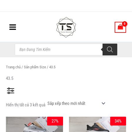
Đã
Nhảy
sắp
xếp
tới
theo
nội
mới
nhất
dung
Tìm
kiếm
sản
phẩm
Trang chủ
/ Sản phẩm Size / 43.5
43.5
Hiển thị tất cả 3 kết quả
Giá
Giá
Giá
Giá
Sản
Sản
27%
34%
Khoảng Giá
gốc
hiện
gốc
hiện
phẩm
phẩm
là:
tại
là:
tại