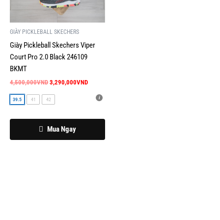
nhiều
biến
GIÀY PICKLEBALL SKECHERS
thể.
Giày Pickleball Skechers Viper
Các
Court Pro 2.0 Black 246109
tùy
BKMT
chọn
có
4,500,000
VND
3,290,000
VND
thể
39.5
41
42
được
chọn
Mua Ngay
trên
trang
sản
phẩm