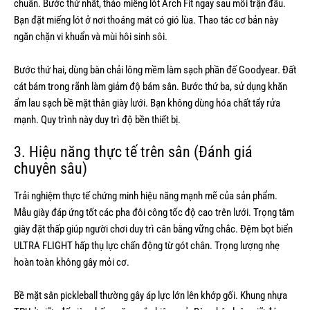
chuẩn. Bước thứ nhất, tháo miếng lót Arch Fit ngay sau mỗi trận đấu.
Bạn đặt miếng lót ở nơi thoáng mát có gió lùa. Thao tác cơ bản này
ngăn chặn vi khuẩn và mùi hôi sinh sôi.
Bước thứ hai, dùng bàn chải lông mềm làm sạch phần đế Goodyear. Đất
cát bám trong rãnh làm giảm độ bám sân. Bước thứ ba, sử dụng khăn
ẩm lau sạch bề mặt thân giày lưới. Bạn không dùng hóa chất tẩy rửa
mạnh. Quy trình này duy trì độ bền thiết bị.
3. Hiệu năng thực tế trên sân (Đánh giá
chuyên sâu)
Trải nghiệm thực tế chứng minh hiệu năng mạnh mẽ của sản phẩm.
Mẫu giày đáp ứng tốt các pha đôi công tốc độ cao trên lưới. Trọng tâm
giày đặt thấp giúp người chơi duy trì cân bằng vững chắc. Đệm bọt biển
ULTRA FLIGHT hấp thụ lực chấn động từ gót chân. Trọng lượng nhẹ
hoàn toàn không gây mỏi cơ.
Bề mặt sân pickleball thường gây áp lực lớn lên khớp gối. Khung nhựa