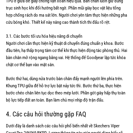
TPU ở giữa đế giày chống vặn xoắn hiệu quả. Bàn chân luôn giữ đúng
trục sinh học khi đổi hướng bất ngờ. Phần mũi giày bọc vật liệu tổng
hợp chống rách do ma sát lớn. Người chơi yên tâm thực hiện những pha
cứu bóng khó. Thiết kế này nâng cao thành tích thi đấu rõ rệt.
3.1. Các bước tối ưu hóa hiệu năng di chuyển
Người chơi cần thực hiện kỹ thuật di chuyển đúng chuẩn y khoa. Bước
đầu tiên, hạ thấp trọng tâm cơ thể khi thực hiện động tác phòng thủ. Hai
bàn chân mở rộng ngang bằng vai. Hệ thống đế Goodyear lập tức khóa
chặt cơ thể bạn vào mặt sân.
Bước thứ hai, dùng nửa trước bàn chân đẩy mạnh người lên phía trên.
Khung TPU giữa đế hỗ trợ lực bật nảy tức thì. Bước thứ ba, thực hiện
bước chéo chân liên tục dọc theo mép lưới. Phần gót giày hấp thụ toàn
bộ lực tiếp đất an toàn. Bạn làm chủ mọi nhịp độ trận đấu.
4. Các câu hỏi thường gặp FAQ
Dưới đây là danh sách các câu hỏi phổ biến nhất về Skechers Viper