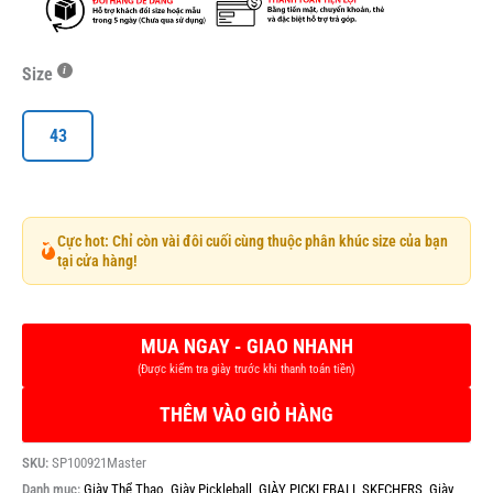
Size
43
Cực hot: Chỉ còn vài đôi cuối cùng thuộc phân khúc size của bạn
tại cửa hàng!
THÊM VÀO GIỎ HÀNG
SKU:
SP100921Master
Danh mục:
Giày Thể Thao
,
Giày Pickleball
,
GIÀY PICKLEBALL SKECHERS
,
Giày