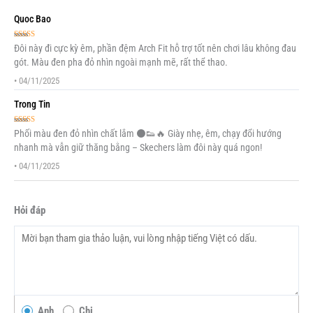
Quoc Bao
Được xếp
Đôi này đi cực kỳ êm, phần đệm Arch Fit hỗ trợ tốt nên chơi lâu không đau
hạng
5
5 sao
gót. Màu đen pha đỏ nhìn ngoài mạnh mẽ, rất thể thao.
•
04/11/2025
Trong Tin
Được xếp
Phối màu đen đỏ nhìn chất lắm ⚫👟🔥 Giày nhẹ, êm, chạy đổi hướng
hạng
5
5 sao
nhanh mà vẫn giữ thăng bằng – Skechers làm đôi này quá ngon!
•
04/11/2025
Hỏi đáp
Anh
Chị