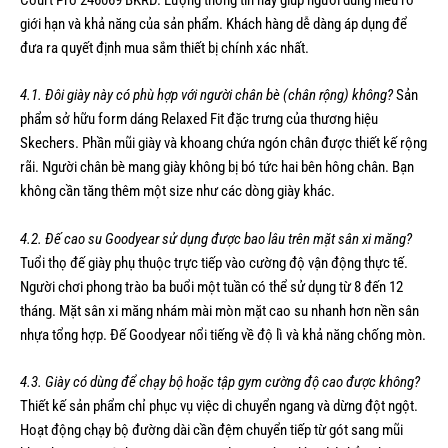
Court Pro 246069 BKRD. Lượng thông tin này giúp người dùng hiểu rõ
giới hạn và khả năng của sản phẩm. Khách hàng dễ dàng áp dụng để
đưa ra quyết định mua sắm thiết bị chính xác nhất.
4.1. Đôi giày này có phù hợp với người chân bè (chân rộng) không?
Sản
phẩm sở hữu form dáng Relaxed Fit đặc trưng của thương hiệu
Skechers. Phần mũi giày và khoang chứa ngón chân được thiết kế rộng
rãi. Người chân bè mang giày không bị bó tức hai bên hông chân. Bạn
không cần tăng thêm một size như các dòng giày khác.
4.2. Đế cao su Goodyear sử dụng được bao lâu trên mặt sân xi măng?
Tuổi thọ đế giày phụ thuộc trực tiếp vào cường độ vận động thực tế.
Người chơi phong trào ba buổi một tuần có thể sử dụng từ 8 đến 12
tháng. Mặt sân xi măng nhám mài mòn mặt cao su nhanh hơn nền sân
nhựa tổng hợp. Đế Goodyear nổi tiếng về độ lì và khả năng chống mòn.
4.3. Giày có dùng để chạy bộ hoặc tập gym cường độ cao được không?
Thiết kế sản phẩm chỉ phục vụ việc di chuyển ngang và dừng đột ngột.
Hoạt động chạy bộ đường dài cần đệm chuyển tiếp từ gót sang mũi