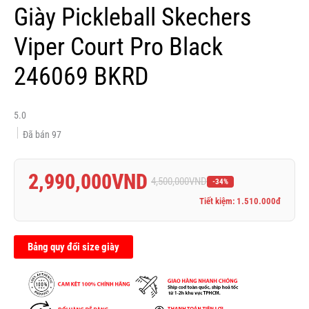
Giày Pickleball Skechers
Viper Court Pro Black
246069 BKRD
5.0
Đã bán
97
2,990,000
VND
4,500,000
VND
-34%
Tiết kiệm: 1.510.000đ
Bảng quy đổi size giày