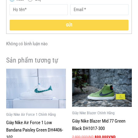
GỬI
Không có bình luận nào
Sản phẩm tương tự
Giá
Giá
Giá
Giá
Sản
Sản
gốc
hiện
gốc
hiện
phẩm
phẩm
là:
tại
là:
tại
này
này
3,900,000VND.
là:
2,800,000VND.
là:
1,500,000VND.
800,000VND.
có
có
nhiều
nhiều
biến
biến
Giày Nike Blazer Chính Hãng
Giày Nike Air Force 1 Chính Hãng
thể.
thể.
Giày Nike Blazer Mid 77 Green
Giày Nike Air Force 1 Low
Các
Các
Black DH1017-300
Bandana Paisley Green DH4406-
tùy
tùy
102
2,800,000
VND
800,000
VND