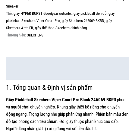
Sneaker
Thẻ:
giày HYPER BURST Goodyear outsole.
,
giày pickleball đen đỏ
,
giày
pickleball Skechers Viper Court Pro
,
giày Skechers 246069 BKRD
,
giày
Skechers Arch Fit
,
giày thể thao Skechers chính hãng
Thương hiệu:
SKECHERS
Mô tả
Thông tin bổ sung
1. Tổng quan & Định vị sản phẩm
Giày Pickleball Skechers Viper Court Pro Black 246069 BKRD
phục
vụ người chơi chuyên nghiệp. Khung giày thiết kế riêng cho chuyển
động ngang. Trọng lượng nhẹ giúp phản ứng nhanh. Phiên bản màu đen
đỏ tạo phong cách tiêu chuẩn. Đôi giày thuộc phân khúc cao cấp.
Người dùng nhận giá trị xứng đáng với số tiền đầu tư.