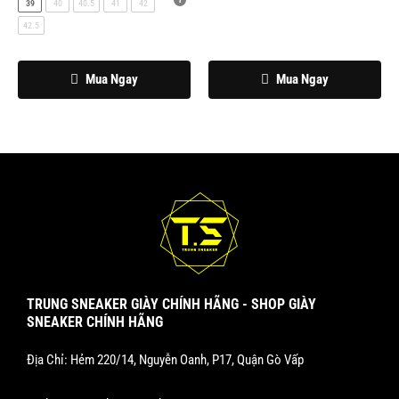
39
40
40.5
41
42
thể
thể
42.5
được
được
chọn
chọn
Mua Ngay
Mua Ngay
trên
trên
trang
trang
sản
sản
phẩm
phẩm
TRUNG SNEAKER GIÀY CHÍNH HÃNG - SHOP GIÀY
SNEAKER CHÍNH HÃNG
Địa Chỉ: Hẻm 220/14, Nguyễn Oanh, P17, Quận Gò Vấp