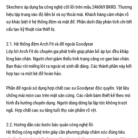
Skechers áp dụng ba công nghệ cốt lõi trên mẫu 246069 BKRD. Thương
hiệu tập trung vào độ bền bỉ và sự thoải mái. Khách hàng cảm nhận rõ
sự khác biệt ở hệ thống đệm và mặt đế. Phần dưới đây phân tích chi tiết
cấu tạo kỹ thuật của thiết bị.
2.1. Hệ thống đệm Arch Fit và đế ngoài Goodyear
Lớp lót Arch Fit do chuyên gia phát triển giúp phân bổ áp lực đều khắp
lòng bàn chân. Người chơi giảm thiểu tình trạng căng cơ gan bàn chân.
Bạn tháo rời miếng lót ra ngoài vệ sinh dễ dàng. Các thành phần này kết
hợp tạo ra một bệ đỡ hoàn hảo.
Phần đế ngoài sử dụng hợp chất cao su Goodyear độc quyền. Vật liệu
chống mài mòn cao trên mặt sân cứng. Các rãnh bám thiết kế theo mô
hình đa hướng chuyên dụng. Người dùng dừng lại lập tức không trượt
ngã. Hợp chất cao su tăng tuổi thọ sản phẩm rõ rệt.
2.2. Hướng dẫn các bước bảo quản công nghệ lõi
Hệ thống công nghệ trên giày cần phương pháp chăm sóc đúng tiêu