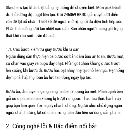
Skechers tạo khác biệt bằng hệ thống đế chuyên biệt. Môn pickleball
đòi hỏi dừng đột ngột liên tục. Đôi 246069 BKRD giải quyết dứt điểm
vấn đề lật cổ chân. Thiết kế đế ngoài mở rộng tối đa diện tích tiếp xúc.
Phần thân dùng lưới tản nhiệt cao cấp. Bàn chân người mang giữ trạng
thái khô ráo suốt trận đấu dài.
1.1. Các bước kiểm tra giày trước khi ra sân
Người dùng cần thực hiện ba bước cơ bản đảm bảo an toàn. Bước một,
xỏ chân vào giày và buộc dây chặt. Phần gót chân không được trượt
lên xuống khi bước đi. Bước hai, bật nhảy nhẹ tại chỗ liên tục. Hệ thống
đệm phải hấp thụ toàn bộ lực tác động ngay lập tức.
Bước ba, di chuyển ngang sang hai bên khoảng ba mét. Phần cạnh bên
giữ cố định bàn chân không bị trượt ra ngoài. Thao tác thực hành này
giúp bạn làm quen form giày nhanh chóng. Người chơi chủ động ngăn
ngừa chấn thương lật cổ chân trong tuần đầu tiên sử dụng sản phẩm.
2. Công nghệ lõi & Đặc điểm nổi bật