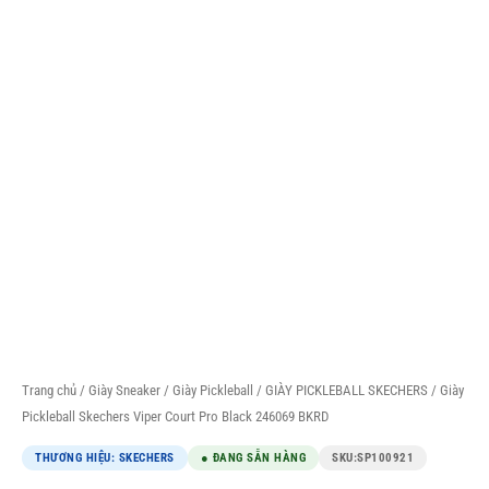
Trang chủ
/
Giày Sneaker
/
Giày Pickleball
/
GIÀY PICKLEBALL SKECHERS
/ Giày
Pickleball Skechers Viper Court Pro Black 246069 BKRD
THƯƠNG HIỆU: SKECHERS
● ĐANG SẴN HÀNG
SKU:
SP100921