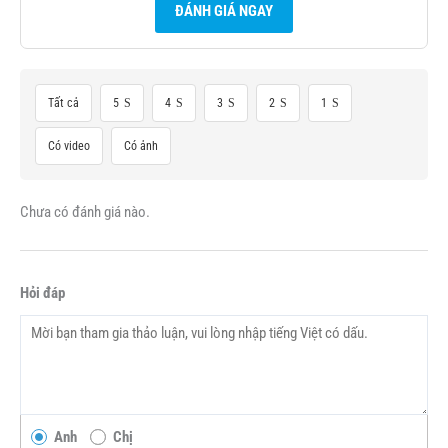
ĐÁNH GIÁ NGAY
Tất cả
5
4
3
2
1
Có video
Có ảnh
Chưa có đánh giá nào.
Hỏi đáp
Anh
Chị