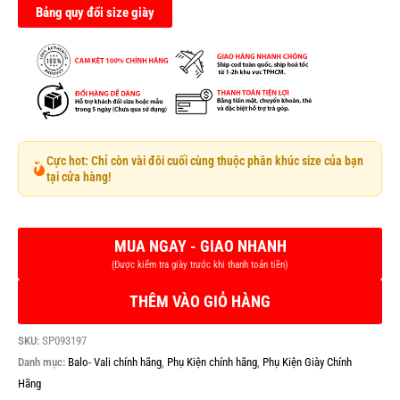
Bảng quy đổi size giày
Cực hot: Chỉ còn vài đôi cuối cùng thuộc phân khúc size của bạn
tại cửa hàng!
THÊM VÀO GIỎ HÀNG
SKU:
SP093197
Danh mục:
Balo- Vali chính hãng
,
Phụ Kiện chính hãng
,
Phụ Kiện Giày Chính
Hãng