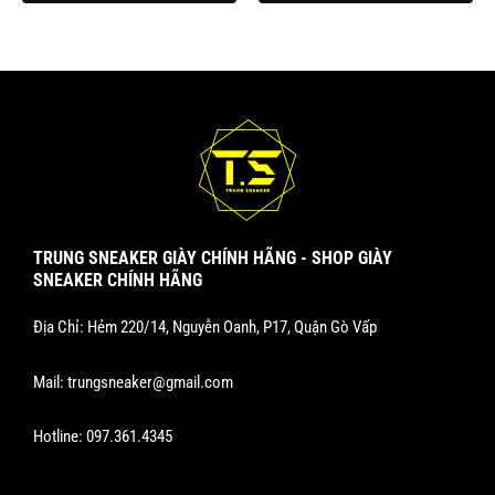
trên
trang
sản
phẩm
TRUNG SNEAKER GIÀY CHÍNH HÃNG - SHOP GIÀY
SNEAKER CHÍNH HÃNG
Địa Chỉ: Hẻm 220/14, Nguyễn Oanh, P17, Quận Gò Vấp
Mail:
trungsneaker@gmail.com
Hotline:
097.361.4345