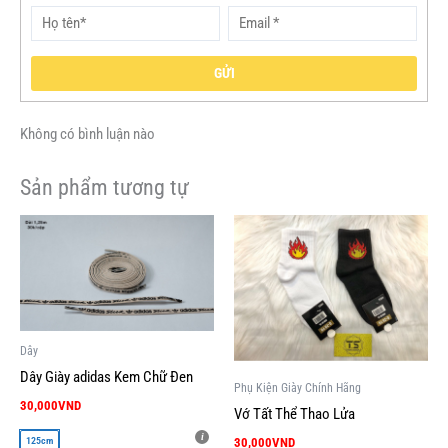
GỬI
Không có bình luận nào
Sản phẩm tương tự
Sản
phẩm
này
có
nhiều
biến
Dây
thể.
Dây Giày adidas Kem Chữ Đen
Phụ Kiện Giày Chính Hãng
Các
30,000
VND
Vớ Tất Thể Thao Lửa
tùy
chọn
30,000
VND
125cm