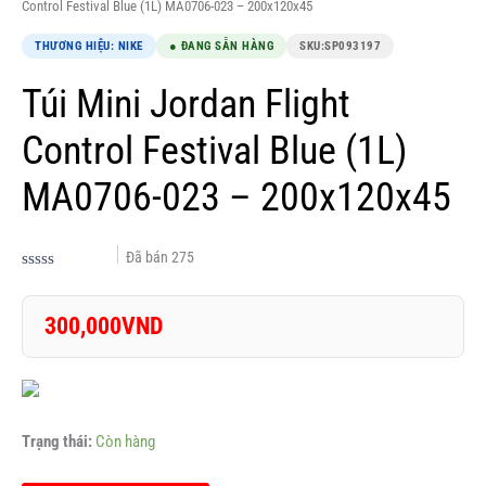
Control Festival Blue (1L) MA0706-023 – 200x120x45
THƯƠNG HIỆU: NIKE
● ĐANG SẴN HÀNG
SKU:
SP093197
Túi Mini Jordan Flight
Control Festival Blue (1L)
MA0706-023 – 200x120x45
Đã bán
275
Được
xếp
hạng
300,000
VND
0.0
5
sao
Trạng thái:
Còn hàng