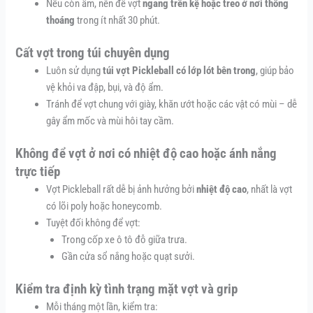
Nếu còn ẩm, nên để vợt
ngang trên kệ hoặc treo ở nơi thông
thoáng
trong ít nhất 30 phút.
Cất vợt trong túi chuyên dụng
Luôn sử dụng
túi vợt Pickleball có lớp lót bên trong
, giúp bảo
vệ khỏi va đập, bụi, và độ ẩm.
Tránh để vợt chung với giày, khăn ướt hoặc các vật có mùi – dễ
gây ẩm mốc và mùi hôi tay cầm.
Không để vợt ở nơi có nhiệt độ cao hoặc ánh nắng
trực tiếp
Vợt Pickleball rất dễ bị ảnh hưởng bởi
nhiệt độ cao
, nhất là vợt
có lõi poly hoặc honeycomb.
Tuyệt đối không để vợt:
Trong cốp xe ô tô đỗ giữa trưa.
Gần cửa sổ nắng hoặc quạt sưởi.
Kiểm tra định kỳ tình trạng mặt vợt và grip
Mỗi tháng một lần, kiểm tra: