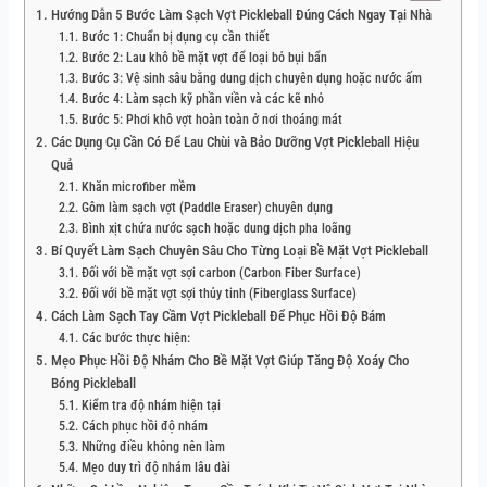
Hướng Dẫn 5 Bước Làm Sạch Vợt Pickleball Đúng Cách Ngay Tại Nhà
Bước 1: Chuẩn bị dụng cụ cần thiết
Bước 2: Lau khô bề mặt vợt để loại bỏ bụi bẩn
Bước 3: Vệ sinh sâu bằng dung dịch chuyên dụng hoặc nước ấm
Bước 4: Làm sạch kỹ phần viền và các kẽ nhỏ
Bước 5: Phơi khô vợt hoàn toàn ở nơi thoáng mát
Các Dụng Cụ Cần Có Để Lau Chùi và Bảo Dưỡng Vợt Pickleball Hiệu
Quả
Khăn microfiber mềm
Gôm làm sạch vợt (Paddle Eraser) chuyên dụng
Bình xịt chứa nước sạch hoặc dung dịch pha loãng
Bí Quyết Làm Sạch Chuyên Sâu Cho Từng Loại Bề Mặt Vợt Pickleball
Đối với bề mặt vợt sợi carbon (Carbon Fiber Surface)
Đối với bề mặt vợt sợi thủy tinh (Fiberglass Surface)
Cách Làm Sạch Tay Cầm Vợt Pickleball Để Phục Hồi Độ Bám
Các bước thực hiện:
Mẹo Phục Hồi Độ Nhám Cho Bề Mặt Vợt Giúp Tăng Độ Xoáy Cho
Bóng Pickleball
Kiểm tra độ nhám hiện tại
Cách phục hồi độ nhám
Những điều không nên làm
Mẹo duy trì độ nhám lâu dài