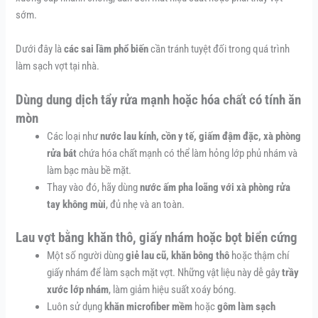
sớm.
Dưới đây là
các sai lầm phổ biến
cần tránh tuyệt đối trong quá trình
làm sạch vợt tại nhà.
Dùng dung dịch tẩy rửa mạnh hoặc hóa chất có tính ăn
mòn
Các loại như
nước lau kính, cồn y tế, giấm đậm đặc, xà phòng
rửa bát
chứa hóa chất mạnh có thể làm hỏng lớp phủ nhám và
làm bạc màu bề mặt.
Thay vào đó, hãy dùng
nước ấm pha loãng với xà phòng rửa
tay không mùi
, đủ nhẹ và an toàn.
Lau vợt bằng khăn thô, giấy nhám hoặc bọt biển cứng
Một số người dùng
giẻ lau cũ, khăn bông thô
hoặc thậm chí
giấy nhám để làm sạch mặt vợt. Những vật liệu này dễ gây
trầy
xước lớp nhám
, làm giảm hiệu suất xoáy bóng.
Luôn sử dụng
khăn microfiber mềm
hoặc
gôm làm sạch