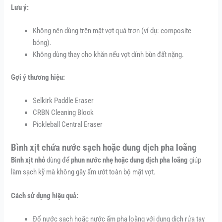
Lưu ý:
Không nên dùng trên mặt vợt quá trơn (ví dụ: composite
bóng).
Không dùng thay cho khăn nếu vợt dính bùn đất nặng.
Gợi ý thương hiệu:
Selkirk Paddle Eraser
CRBN Cleaning Block
Pickleball Central Eraser
Bình xịt chứa nước sạch hoặc dung dịch pha loãng
Bình xịt nhỏ
dùng để
phun nước nhẹ hoặc dung dịch pha loãng
giúp
làm sạch kỹ mà không gây ẩm ướt toàn bộ mặt vợt.
Cách sử dụng hiệu quả:
Đổ nước sạch hoặc nước ấm pha loãng với dung dịch rửa tay