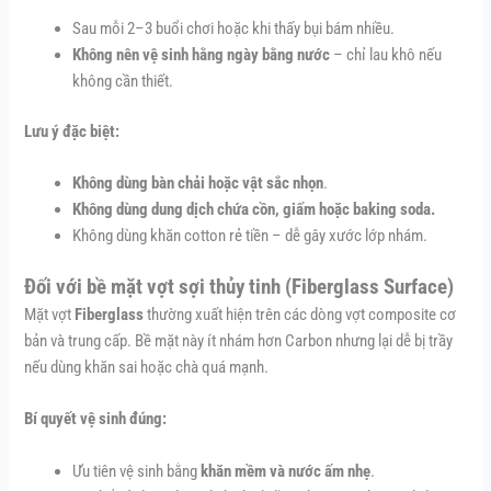
Sau mỗi 2–3 buổi chơi hoặc khi thấy bụi bám nhiều.
Không nên vệ sinh hằng ngày bằng nước
– chỉ lau khô nếu
không cần thiết.
Lưu ý đặc biệt:
Không dùng bàn chải hoặc vật sắc nhọn
.
Không dùng dung dịch chứa cồn, giấm hoặc baking soda.
Không dùng khăn cotton rẻ tiền – dễ gây xước lớp nhám.
Đối với bề mặt vợt sợi thủy tinh (Fiberglass Surface)
Mặt vợt
Fiberglass
thường xuất hiện trên các dòng vợt composite cơ
bản và trung cấp. Bề mặt này ít nhám hơn Carbon nhưng lại dễ bị trầy
nếu dùng khăn sai hoặc chà quá mạnh.
Bí quyết vệ sinh đúng:
Ưu tiên vệ sinh bằng
khăn mềm và nước ấm nhẹ
.