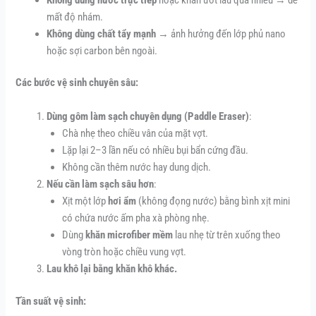
mất độ nhám.
Không dùng chất tẩy mạnh
→ ảnh hưởng đến lớp phủ nano
hoặc sợi carbon bên ngoài.
Các bước vệ sinh chuyên sâu:
Dùng gôm làm sạch chuyên dụng (Paddle Eraser)
:
Chà nhẹ theo chiều vân của mặt vợt.
Lặp lại 2–3 lần nếu có nhiều bụi bẩn cứng đầu.
Không cần thêm nước hay dung dịch.
Nếu cần làm sạch sâu hơn
:
Xịt một lớp
hơi ẩm
(không đọng nước) bằng bình xịt mini
có chứa nước ấm pha xà phòng nhẹ.
Dùng
khăn microfiber mềm
lau nhẹ từ trên xuống theo
vòng tròn hoặc chiều vung vợt.
Lau khô lại bằng khăn khô khác.
Tần suất vệ sinh: