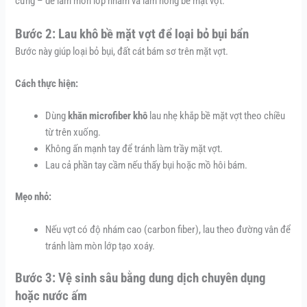
cứng – dễ làm mòn lớp nhám và làm hỏng bề mặt vợt.
Bước 2: Lau khô bề mặt vợt để loại bỏ bụi bẩn
Bước này giúp loại bỏ bụi, đất cát bám sơ trên mặt vợt.
Cách thực hiện:
Dùng
khăn microfiber khô
lau nhẹ khắp bề mặt vợt theo chiều
từ trên xuống.
Không ấn mạnh tay để tránh làm trầy mặt vợt.
Lau cả phần tay cầm nếu thấy bụi hoặc mồ hôi bám.
Mẹo nhỏ:
Nếu vợt có độ nhám cao (carbon fiber), lau theo đường vân để
tránh làm mòn lớp tạo xoáy.
Bước 3: Vệ sinh sâu bằng dung dịch chuyên dụng
hoặc nước ấm