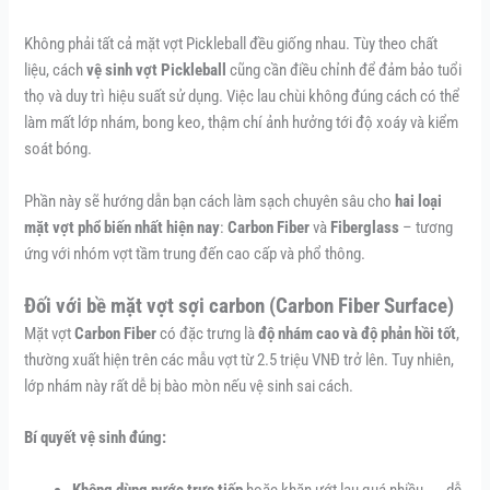
Không phải tất cả mặt vợt Pickleball đều giống nhau. Tùy theo chất
liệu, cách
vệ sinh vợt Pickleball
cũng cần điều chỉnh để đảm bảo tuổi
thọ và duy trì hiệu suất sử dụng. Việc lau chùi không đúng cách có thể
làm mất lớp nhám, bong keo, thậm chí ảnh hưởng tới độ xoáy và kiểm
soát bóng.
Phần này sẽ hướng dẫn bạn cách làm sạch chuyên sâu cho
hai loại
mặt vợt phổ biến nhất hiện nay
:
Carbon Fiber
và
Fiberglass
– tương
ứng với nhóm vợt tầm trung đến cao cấp và phổ thông.
Đối với bề mặt vợt sợi carbon (Carbon Fiber Surface)
Mặt vợt
Carbon Fiber
có đặc trưng là
độ nhám cao và độ phản hồi tốt
,
thường xuất hiện trên các mẫu vợt từ 2.5 triệu VNĐ trở lên. Tuy nhiên,
lớp nhám này rất dễ bị bào mòn nếu vệ sinh sai cách.
Bí quyết vệ sinh đúng:
Không dùng nước trực tiếp
hoặc khăn ướt lau quá nhiều → dễ