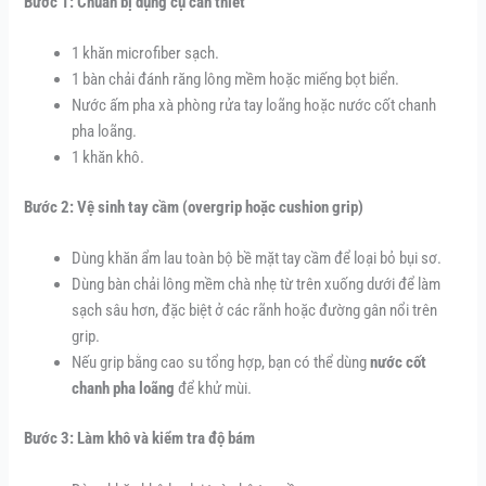
Bước 1: Chuẩn bị dụng cụ cần thiết
1 khăn microfiber sạch.
1 bàn chải đánh răng lông mềm hoặc miếng bọt biển.
Nước ấm pha xà phòng rửa tay loãng hoặc nước cốt chanh
pha loãng.
1 khăn khô.
Bước 2: Vệ sinh tay cầm (overgrip hoặc cushion grip)
Dùng khăn ẩm lau toàn bộ bề mặt tay cầm để loại bỏ bụi sơ.
Dùng bàn chải lông mềm chà nhẹ từ trên xuống dưới để làm
sạch sâu hơn, đặc biệt ở các rãnh hoặc đường gân nổi trên
grip.
Nếu grip bằng cao su tổng hợp, bạn có thể dùng
nước cốt
chanh pha loãng
để khử mùi.
Bước 3: Làm khô và kiểm tra độ bám