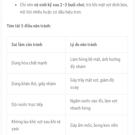
Chỉ nên
vệ sinh kỹ sau 2–3 buổi chơi
, trừ khi mặt vợt dính bùn,
mồ hôi nhiều hoặc có dấu hiệu trơn.
Tóm tắt 5 điều nên tránh:
Sai lầm cần tránh
Lý do nên tránh
Làm hỏng bề mặt, ảnh hưởng
Dùng hóa chất mạnh
độ nhám
Gây trầy mặt vợt, giảm độ
Dùng khăn thô, giấy nhám
xoáy
Ngấm nước vào lõi, làm vợt
Dội nước trực tiếp
nhanh hỏng
Không lau khô vợt sau khi vệ
Gây ẩm mốc, bong keo viền
sinh