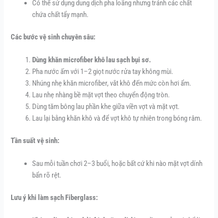
Có thể sử dụng dung dịch pha loãng nhưng tránh các chất
chứa chất tẩy mạnh.
Các bước vệ sinh chuyên sâu:
Dùng khăn microfiber khô lau sạch bụi sơ.
Pha nước ấm với 1–2 giọt nước rửa tay không mùi.
Nhúng nhẹ khăn microfiber, vắt khô đến mức còn hơi ẩm.
Lau nhẹ nhàng bề mặt vợt theo chuyển động tròn.
Dùng tăm bông lau phần khe giữa viền vợt và mặt vợt.
Lau lại bằng khăn khô và để vợt khô tự nhiên trong bóng râm.
Tần suất vệ sinh:
Sau mỗi tuần chơi 2–3 buổi, hoặc bất cứ khi nào mặt vợt dính
bẩn rõ rệt.
Lưu ý khi làm sạch Fiberglass: