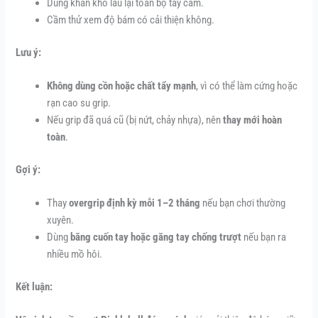
Dùng khăn khô lau lại toàn bộ tay cầm.
Cầm thử xem độ bám có cải thiện không.
Lưu ý:
Không dùng cồn hoặc chất tẩy mạnh
, vì có thể làm cứng hoặc
rạn cao su grip.
Nếu grip đã quá cũ (bị nứt, chảy nhựa), nên
thay mới hoàn
toàn
.
Gợi ý:
Thay
overgrip định kỳ mỗi 1–2 tháng
nếu bạn chơi thường
xuyên.
Dùng
băng cuốn tay hoặc găng tay chống trượt
nếu bạn ra
nhiều mồ hôi.
Kết luận: