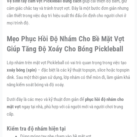
Vệ sinh tay cầm vợt Pickleball đúng cách
giúp cải thiện độ bám, giữ
cảm giác chắc tay và tránh trượt vợt. Đây là một bước đơn giản nhưng
cần thiết trong việc duy trì hiệu suất thi đấu ổn định cho người chơi ở
mọi trình độ.
Mẹo Phục Hồi Độ Nhám Cho Bề Mặt Vợt
Giúp Tăng Độ Xoáy Cho Bóng Pickleball
Lớp nhám trên mặt vợt Pickleball có vai trò quan trọng trong việc tạo
xoáy bóng (spin)
– đặc biệt là các kỹ thuật topspin, slice hoặc topspin
dink. Sau một thời gian sử dụng, lớp nhám có thể mòn đi, làm giảm khả
năng kiểm soát bóng và độ xoáy.
Dưới đây là các mẹo và kỹ thuật đơn giản để
phục hồi độ nhám cho
mặt vợt
ngay tại nhà, phù hợp với cả người mới và người chơi trung
cấp.
Kiểm tra độ nhám hiện tại
Dùng móng tay nhẹ chạm vào bề mặt vợt.