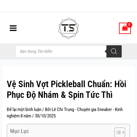
Nhảy
tới
nội
dung
Tìm
kiếm
sản
phẩm
Vệ Sinh Vợt Pickleball Chuẩn: Hồi
Phục Độ Nhám & Spin Tức Thì
Để lại một bình luận
/ Bởi
Lê Chí Trung - Chuyên gia Sneaker - Kinh
nghiệm 8 năm
/
30/10/2025
Mục Lục