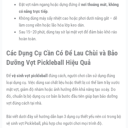
Đặt vợt nằm ngang hoặc dựng đứng ở
nơi thoáng mát, không
có nắng trực tiếp
.
Không dùng máy sấy nhiệt cao hoặc phơi dưới nắng gắt – dễ
làm cong viền hoặc lão hóa lớp keo dán.
Sau 15–20 phút, dùng tay sờ lại mặt vợt để đảm bảo khô ráo
hoàn toàn.
Các Dụng Cụ Cần Có Để Lau Chùi và Bảo
Dưỡng Vợt Pickleball Hiệu Quả
Để
vệ sinh vợt pickleball
đúng cách, người chơi cần sử dụng đúng
loại dụng cụ. Việc dùng sai chất liệu hoặc thiết bị có thể làm trầy xước
mặt vợt, giảm độ nhám hoặc ảnh hưởng đến khả năng tạo xoáy. Do
đó, chuẩn bị bộ dụng cụ cơ bản là bước đầu tiên giúp bạn bảo dưỡng
vợt đúng cách tại nhà.
Bài viết dưới đây sẽ hướng dẫn bạn 3 dụng cụ thiết yếu nên có trong bộ
vệ sinh vợt Pickleball, phù hợp cho người chơi mọi trình độ.