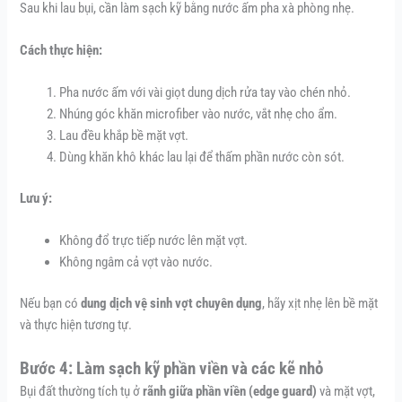
Sau khi lau bụi, cần làm sạch kỹ bằng nước ấm pha xà phòng nhẹ.
Cách thực hiện:
Pha nước ấm với vài giọt dung dịch rửa tay vào chén nhỏ.
Nhúng góc khăn microfiber vào nước, vắt nhẹ cho ẩm.
Lau đều khắp bề mặt vợt.
Dùng khăn khô khác lau lại để thấm phần nước còn sót.
Lưu ý:
Không đổ trực tiếp nước lên mặt vợt.
Không ngâm cả vợt vào nước.
Nếu bạn có
dung dịch vệ sinh vợt chuyên dụng
, hãy xịt nhẹ lên bề mặt
và thực hiện tương tự.
Bước 4: Làm sạch kỹ phần viền và các kẽ nhỏ
Bụi đất thường tích tụ ở
rãnh giữa phần viền (edge guard)
và mặt vợt,