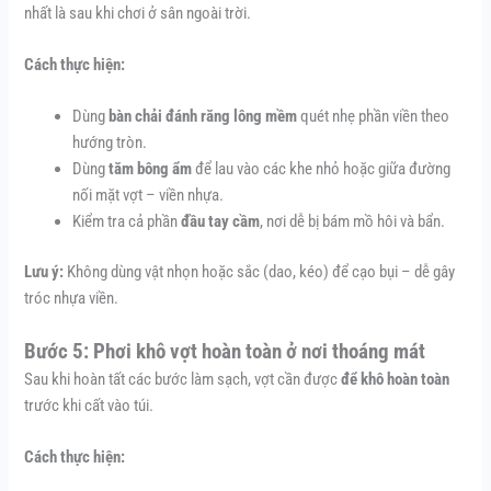
nhất là sau khi chơi ở sân ngoài trời.
Cách thực hiện:
Dùng
bàn chải đánh răng lông mềm
quét nhẹ phần viền theo
hướng tròn.
Dùng
tăm bông ẩm
để lau vào các khe nhỏ hoặc giữa đường
nối mặt vợt – viền nhựa.
Kiểm tra cả phần
đầu tay cầm
, nơi dễ bị bám mồ hôi và bẩn.
Lưu ý:
Không dùng vật nhọn hoặc sắc (dao, kéo) để cạo bụi – dễ gây
tróc nhựa viền.
Bước 5: Phơi khô vợt hoàn toàn ở nơi thoáng mát
Sau khi hoàn tất các bước làm sạch, vợt cần được
để khô hoàn toàn
trước khi cất vào túi.
Cách thực hiện: