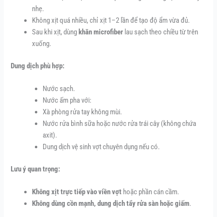
nhẹ.
Không xịt quá nhiều, chỉ xịt 1–2 lần để tạo độ ẩm vừa đủ.
Sau khi xịt, dùng
khăn microfiber
lau sạch theo chiều từ trên
xuống.
Dung dịch phù hợp:
Nước sạch.
Nước ấm pha với:
Xà phòng rửa tay không mùi.
Nước rửa bình sữa hoặc nước rửa trái cây (không chứa
axit).
Dung dịch vệ sinh vợt chuyên dụng nếu có.
Lưu ý quan trọng:
Không xịt trực tiếp vào viền vợt
hoặc phần cán cầm.
Không dùng cồn mạnh, dung dịch tẩy rửa sàn hoặc giấm
.