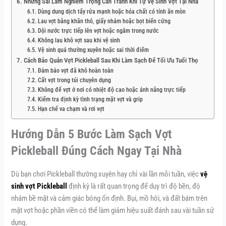
Những Sai Lầm Nghiêm Trọng Cần Tránh Khi Tự Vệ Sinh Vợt Tại Nhà
Dùng dung dịch tẩy rửa mạnh hoặc hóa chất có tính ăn mòn
Lau vợt bằng khăn thô, giấy nhám hoặc bọt biển cứng
Dội nước trực tiếp lên vợt hoặc ngâm trong nước
Không lau khô vợt sau khi vệ sinh
Vệ sinh quá thường xuyên hoặc sai thời điểm
Cách Bảo Quản Vợt Pickleball Sau Khi Làm Sạch Để Tối Ưu Tuổi Thọ
Đảm bảo vợt đã khô hoàn toàn
Cất vợt trong túi chuyên dụng
Không để vợt ở nơi có nhiệt độ cao hoặc ánh nắng trực tiếp
Kiểm tra định kỳ tình trạng mặt vợt và grip
Hạn chế va chạm và rơi vợt
Hướng Dẫn 5 Bước Làm Sạch Vợt
Pickleball Đúng Cách Ngay Tại Nhà
Dù bạn chơi Pickleball thường xuyên hay chỉ vài lần mỗi tuần, việc
vệ
sinh vợt Pickleball
định kỳ là rất quan trọng để duy trì độ bền, độ
nhám bề mặt và cảm giác bóng ổn định. Bụi, mồ hôi, và đất bám trên
mặt vợt hoặc phần viền có thể làm giảm hiệu suất đánh sau vài tuần sử
dụng.