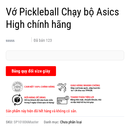
Vớ Pickleball Chạy bộ Asics
High chính hãng
Đã bán
123
Được
xếp
hạng
0.0
5
sao
Bảng quy đổi size giày
Sản phẩm này hiện đã hết hàng và không có sẵn.
SKU:
SP101836Master
Danh mục:
Chưa phân loại