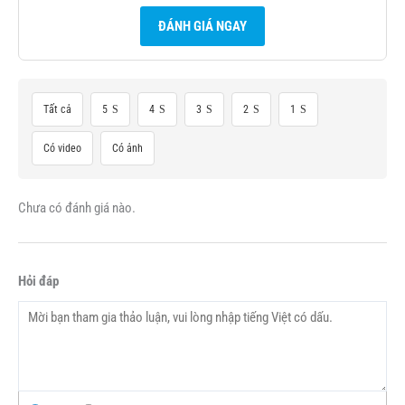
ĐÁNH GIÁ NGAY
Tất cả
5
4
3
2
1
Có video
Có ảnh
Chưa có đánh giá nào.
Hỏi đáp