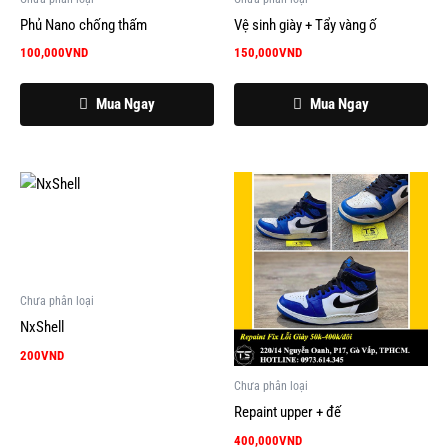
Phủ Nano chống thấm
Vệ sinh giày + Tẩy vàng ố
100,000
VND
150,000
VND
Mua Ngay
Mua Ngay
Chưa phân loại
NxShell
200
VND
Chưa phân loại
Repaint upper + đế
400,000
VND