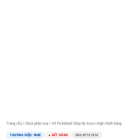
Trang chủ
/
Chưa phân loại
/ Vớ Pickleball Chạy bộ Asics High chính hãng
THƯƠNG HIỆU: NIKE
● HẾT HÀNG
SKU:
SP101836