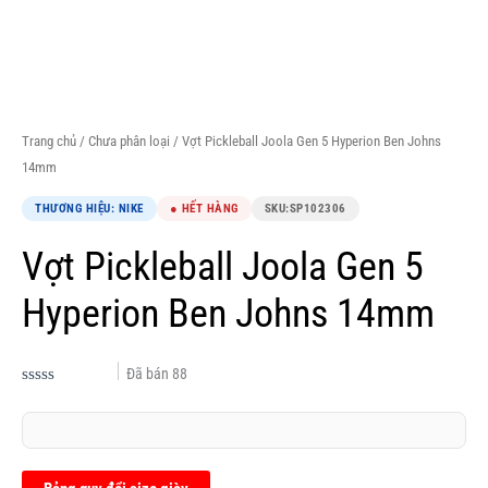
Trang chủ
/
Chưa phân loại
/ Vợt Pickleball Joola Gen 5 Hyperion Ben Johns
14mm
THƯƠNG HIỆU: NIKE
● HẾT HÀNG
SKU:
SP102306
Vợt Pickleball Joola Gen 5
Hyperion Ben Johns 14mm
Đã bán
88
Được
xếp
hạng
0.0
5
sao