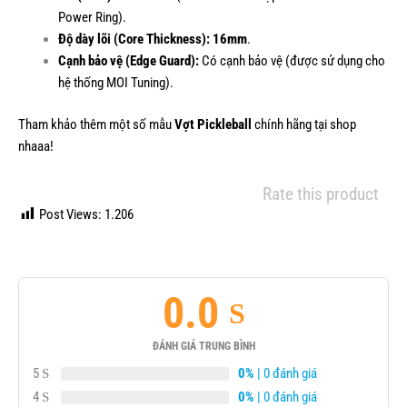
Power Ring).
Độ dày lõi (Core Thickness):
16mm
.
Cạnh bảo vệ (Edge Guard):
Có cạnh bảo vệ (được sử dụng cho
hệ thống MOI Tuning).
Tham khảo thêm một số mẫu
Vợt Pickleball
chính hãng tại shop
nhaaa!
Rate this product
Post Views:
1.206
0.0
ĐÁNH GIÁ TRUNG BÌNH
5
0%
| 0 đánh giá
4
0%
| 0 đánh giá