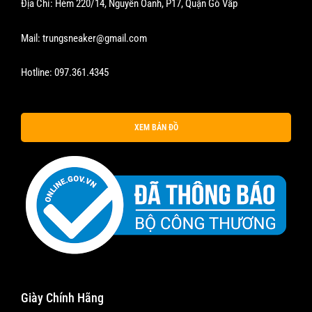
Địa Chỉ: Hẻm 220/14, Nguyễn Oanh, P17, Quận Gò Vấp
Mail:
trungsneaker@gmail.com
Hotline:
097.361.4345
XEM BẢN ĐỒ
Giày Chính Hãng