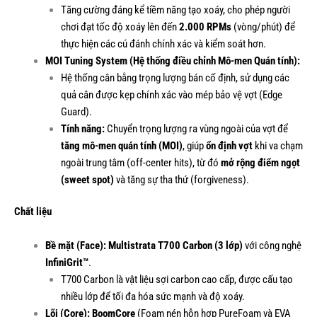
Tăng cường đáng kể tiềm năng tạo xoáy, cho phép người
chơi đạt tốc độ xoáy lên đến
2.000 RPMs
(vòng/phút) để
thực hiện các cú đánh chính xác và kiểm soát hơn.
MOI Tuning System (Hệ thống điều chỉnh Mô-men Quán tính):
Hệ thống cân bằng trọng lượng bán cố định, sử dụng các
quả cân được kẹp chính xác vào mép bảo vệ vợt (Edge
Guard).
Tính năng:
Chuyển trọng lượng ra vùng ngoài của vợt để
tăng mô-men quán tính (MOI)
, giúp
ổn định vợt
khi va chạm
ngoài trung tâm (off-center hits), từ đó
mở rộng điểm ngọt
(sweet spot)
và tăng sự tha thứ (forgiveness).
Chất liệu
Bề mặt (Face):
Multistrata T700 Carbon (3 lớp)
với công nghệ
InfiniGrit™
.
T700 Carbon là vật liệu sợi carbon cao cấp, được cấu tạo
nhiều lớp để tối đa hóa sức mạnh và độ xoáy.
Lõi (Core):
BoomCore
(Foam nén hỗn hợp PureFoam và EVA