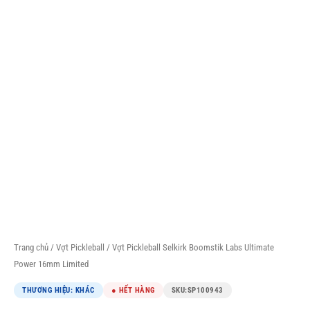
Trang chủ
/
Vợt Pickleball
/ Vợt Pickleball Selkirk Boomstik Labs Ultimate
Power 16mm Limited
THƯƠNG HIỆU: KHÁC
● HẾT HÀNG
SKU:
SP100943