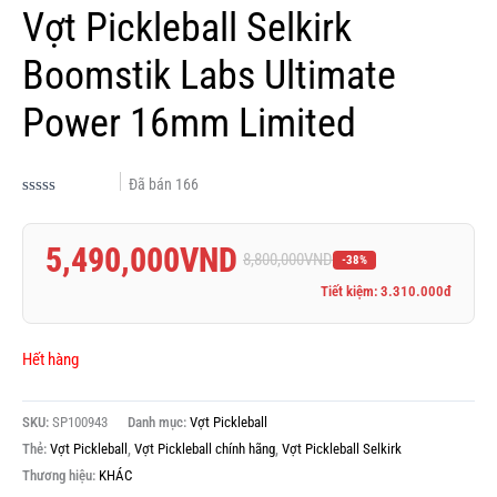
Vợt Pickleball Selkirk
Boomstik Labs Ultimate
Power 16mm Limited
Đã bán
166
Được
xếp
hạng
5,490,000
VND
0.0
8,800,000
VND
-38%
5
sao
Tiết kiệm: 3.310.000đ
Hết hàng
SKU:
SP100943
Danh mục:
Vợt Pickleball
Thẻ:
Vợt Pickleball
,
Vợt Pickleball chính hãng
,
Vợt Pickleball Selkirk
Thương hiệu:
KHÁC