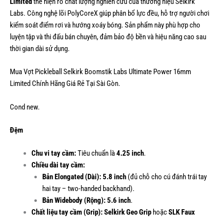
Limited
thể hiện rõ chất lượng nghiên cứu của thương hiệu Selkirk
Labs. Công nghệ lõi PolyCoreX giúp phân bổ lực đều, hỗ trợ người chơi
kiểm soát điểm rơi và hướng xoáy bóng. Sản phẩm này phù hợp cho
luyện tập và thi đấu bán chuyên, đảm bảo độ bền và hiệu năng cao sau
thời gian dài sử dụng.
Mua Vợt Pickleball Selkirk Boomstik Labs Ultimate Power 16mm
Limited Chính Hãng Giá Rẻ Tại Sài Gòn.
Cond new.
Đệm
Chu vi tay cầm:
Tiêu chuẩn là
4.25 inch
.
Chiều dài tay cầm:
Bản Elongated (Dài):
5.8 inch
(đủ chỗ cho cú đánh trái tay
hai tay – two-handed backhand).
Bản Widebody (Rộng):
5.6 inch
.
Chất liệu tay cầm (Grip):
Selkirk Geo Grip
hoặc
SLK Faux