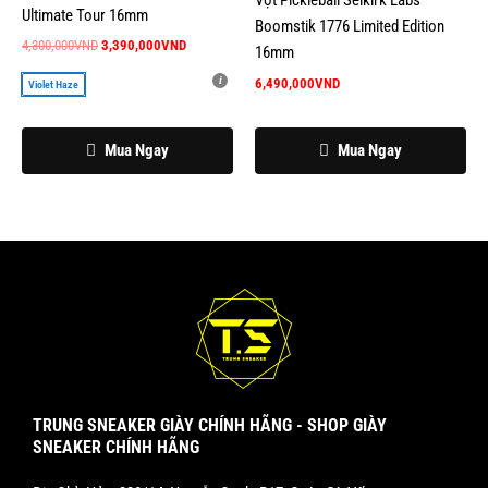
Vợt Pickleball Selkirk Labs
Ultimate Tour 16mm
tùy
Boomstik 1776 Limited Edition
chọn
4,300,000
VND
3,390,000
VND
16mm
có
6,490,000
VND
Violet Haze
thể
được
Mua Ngay
Mua Ngay
chọn
trên
trang
sản
phẩm
TRUNG SNEAKER GIÀY CHÍNH HÃNG - SHOP GIÀY
SNEAKER CHÍNH HÃNG