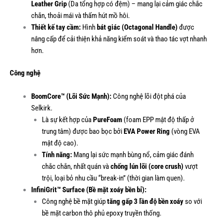
Leather Grip
(Da tổng hợp có đệm) – mang lại cảm giác chắc
chắn, thoải mái và thấm hút mồ hôi.
Thiết kế tay cầm:
Hình
bát giác (Octagonal Handle)
được
nâng cấp để cải thiện khả năng kiểm soát và thao tác vợt nhanh
hơn.
Công nghệ
BoomCore™ (Lõi Sức Mạnh):
Công nghệ lõi đột phá của
Selkirk.
Là sự kết hợp của
PureFoam
(foam EPP mật độ thấp ở
trung tâm) được bao bọc bởi
EVA Power Ring
(vòng EVA
mật độ cao).
Tính năng:
Mang lại sức mạnh bùng nổ, cảm giác đánh
chắc chắn, nhất quán và
chống lún lõi (core crush)
vượt
trội, loại bỏ nhu cầu “break-in” (thời gian làm quen).
InfiniGrit™ Surface (Bề mặt xoáy bền bỉ):
Công nghệ bề mặt giúp
tăng gấp 3 lần độ bền xoáy
so với
bề mặt carbon thô phủ epoxy truyền thống.