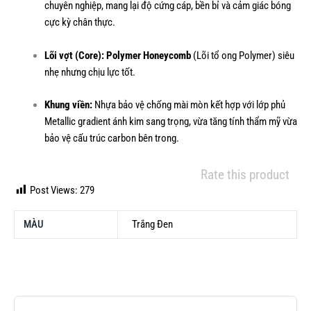
chuyên nghiệp, mang lại độ cứng cáp, bền bỉ và cảm giác bóng
cực kỳ chân thực.
Lõi vợt (Core):
Polymer Honeycomb
(Lõi tổ ong Polymer) siêu
nhẹ nhưng chịu lực tốt.
Khung viền:
Nhựa bảo vệ chống mài mòn kết hợp với lớp phủ
Metallic gradient ánh kim sang trọng, vừa tăng tính thẩm mỹ vừa
bảo vệ cấu trúc carbon bên trong.
Rate this product
Post Views:
279
MÀU
Trắng Đen