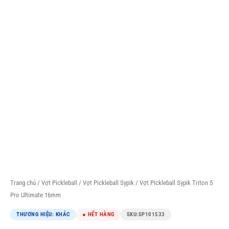
Trang chủ
/
Vợt Pickleball
/
Vợt Pickleball Sypik
/ Vợt Pickleball Sypik Triton 5
Pro Ultimate 16mm
THƯƠNG HIỆU: KHÁC
● HẾT HÀNG
SKU:
SP101533