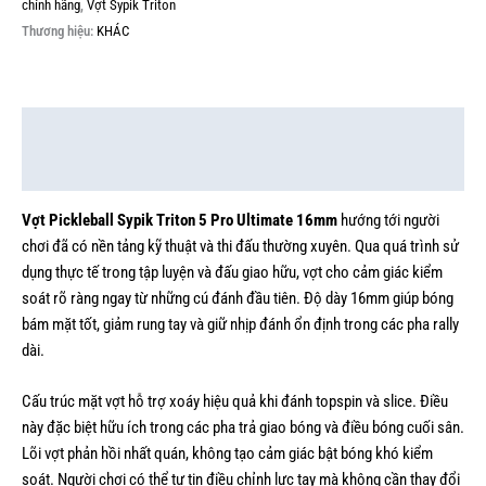
chính hãng
,
Vợt Sypik Triton
Thương hiệu:
KHÁC
Mô tả
Thông tin bổ sung
Vợt Pickleball Sypik Triton 5 Pro Ultimate 16mm
hướng tới người
chơi đã có nền tảng kỹ thuật và thi đấu thường xuyên. Qua quá trình sử
dụng thực tế trong tập luyện và đấu giao hữu, vợt cho cảm giác kiểm
soát rõ ràng ngay từ những cú đánh đầu tiên. Độ dày 16mm giúp bóng
bám mặt tốt, giảm rung tay và giữ nhịp đánh ổn định trong các pha rally
dài.
Cấu trúc mặt vợt hỗ trợ xoáy hiệu quả khi đánh topspin và slice. Điều
này đặc biệt hữu ích trong các pha trả giao bóng và điều bóng cuối sân.
Lõi vợt phản hồi nhất quán, không tạo cảm giác bật bóng khó kiểm
soát. Người chơi có thể tự tin điều chỉnh lực tay mà không cần thay đổi