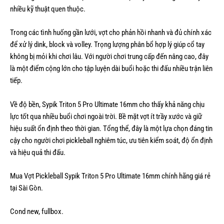
nhiều kỹ thuật quen thuộc.
Trong các tình huống gần lưới, vợt cho phản hồi nhanh và đủ chính xác
để xử lý dink, block và volley. Trọng lượng phân bổ hợp lý giúp cổ tay
không bị mỏi khi chơi lâu. Với người chơi trung cấp đến nâng cao, đây
là một điểm cộng lớn cho tập luyện dài buổi hoặc thi đấu nhiều trận liên
tiếp.
Về độ bền, Sypik Triton 5 Pro Ultimate 16mm cho thấy khả năng chịu
lực tốt qua nhiều buổi chơi ngoài trời. Bề mặt vợt ít trầy xước và giữ
hiệu suất ổn định theo thời gian. Tổng thể, đây là một lựa chọn đáng tin
cậy cho người chơi pickleball nghiêm túc, ưu tiên kiểm soát, độ ổn định
và hiệu quả thi đấu.
Mua Vợt Pickleball Sypik Triton 5 Pro Ultimate 16mm chính hãng giá rẻ
tại Sài Gòn.
Cond new, fullbox.