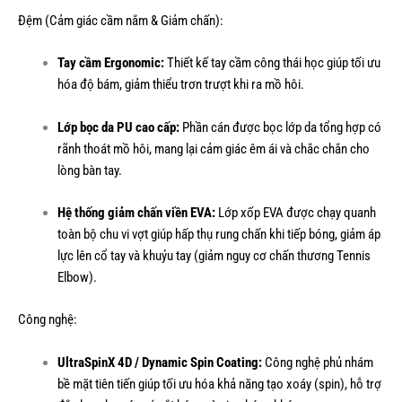
Đệm (Cảm giác cầm nắm & Giảm chấn):
Tay cầm Ergonomic:
Thiết kế tay cầm công thái học giúp tối ưu
hóa độ bám, giảm thiểu trơn trượt khi ra mồ hôi.
Lớp bọc da PU cao cấp:
Phần cán được bọc lớp da tổng hợp có
rãnh thoát mồ hôi, mang lại cảm giác êm ái và chắc chắn cho
lòng bàn tay.
Hệ thống giảm chấn viền EVA:
Lớp xốp EVA được chạy quanh
toàn bộ chu vi vợt giúp hấp thụ rung chấn khi tiếp bóng, giảm áp
lực lên cổ tay và khuỷu tay (giảm nguy cơ chấn thương Tennis
Elbow).
Công nghệ:
UltraSpinX 4D / Dynamic Spin Coating:
Công nghệ phủ nhám
bề mặt tiên tiến giúp tối ưu hóa khả năng tạo xoáy (spin), hỗ trợ