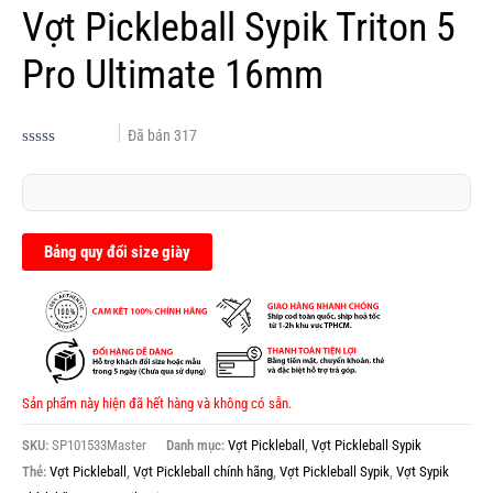
Vợt Pickleball Sypik Triton 5
Pro Ultimate 16mm
Đã bán
317
Được
xếp
hạng
0.0
5
sao
Bảng quy đổi size giày
Sản phẩm này hiện đã hết hàng và không có sẵn.
SKU:
SP101533Master
Danh mục:
Vợt Pickleball
,
Vợt Pickleball Sypik
Thẻ:
Vợt Pickleball
,
Vợt Pickleball chính hãng
,
Vợt Pickleball Sypik
,
Vợt Sypik