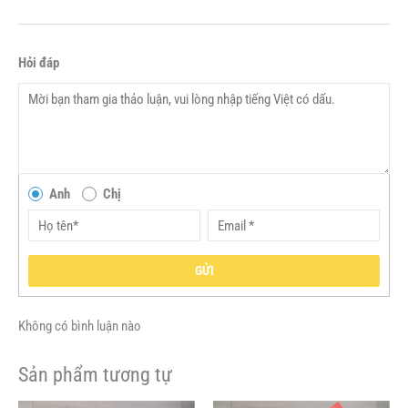
Hỏi đáp
Anh
Chị
GỬI
Không có bình luận nào
Sản phẩm tương tự
Giá
Giá
Giá
Giá