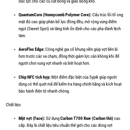
đắc lực cho các cú cắt bóng và giao bóng khó.
QuantumCore (Honeycomb Polymer Core):
Cấu trúc lõi tổ ong
mật độ cao giúp phân bổ lực đồng đều, mở rộng vùng điểm
ngọt (Sweet Spot) và tăng tính ổn định cho các pha đánh lệch
tâm.
AeroFlex Edge:
Công nghệ gia cố khung viền giúp vợt bền bỉ
hơn trước các va chạm, đồng thời giảm lực cản không khí để
người chơi vung vợt nhanh và linh hoạt hơn.
Chip NFC tích hợp:
Một điểm đặc biệt của Sypik giúp người
dùng có thể quét mã để kiểm tra hàng chính hãng và kích hoạt
bảo hành điện tử nhanh chóng.
Chất liệu:
Mặt vợt (Face):
Sử dụng
Carbon T700 Raw (Carbon thô)
cao
cấp. Đây là chất liệu tiêu chuẩn thế giới cho các dòng vợt