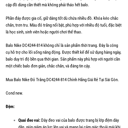
cập đồ dùng cần thiết mà không phải tháo hết balo.
Phần đáy được gia cố, giữ dáng tốt dù chứa nhiều đồ. Khóa kéo chắc
chắn, trơn tru. Màu đỏ trắng nổi bật, phù hợp với nhiều độ tuổi, đặc biệt
là học sinh, sinh viên hoặc người chơi thể thao.
Balo Nike DC4244-814 không chỉ là sản phẩm thời trang. Đây là công
cụ hỗ trợ cho lối sống năng động. Được thiết kế để sử dụng hàng ngày,
balo duy trì độ bền qua thời gian. Sản phẩm này phù hợp với người cần
một chiếc balo đơn giản, chắc chắn, và đáng tin cậy.
Mua Balo Nike Đỏ Trắng DC4244-814 Chính Hãng Giá Rẻ Tại Sài Gòn.
Cond new.
Đệm:
Quai đeo vai:
Dây đeo vai của balo được trang bị lớp đệm dày
dặn, giúp giảm áp lực lên vai và mang lại cảm giác thoải mái khi