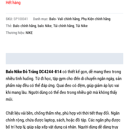
Hết hàng
SKU:
SP100041
Danh mục:
Balo- Vali chính hãng
,
Phụ Kiện chính hãng
Thẻ:
Balo chính hãng
,
balo Nike
,
Túi chính hãng
,
Túi Nike
Thương hiệu:
NIKE
Mô tả
Balo Nike Đỏ Trắng DC4244-814
có thiết kế gọn, dễ mang theo trong
nhiều tình huống. Từ đi học, tập gym cho đến di chuyển ngắn ngày, sản
phẩm này đều có thể đáp ứng. Quai đeo có đệm, giúp giảm áp lực vai
khi mang lâu. Người dùng có thể đeo trong nhiều giờ mà không thấy
mỏi.
Chất liệu vải bền, chống thấm nhẹ, phù hợp với thời tiết thay đổi. Ngăn
chính rộng, chứa được laptop, sách, hoặc đồ tập. Các ngăn phụ được
bố trí hợp lý, giúp sắp xếp vật dụng cá nhân. Người dùng dễ dàng truy