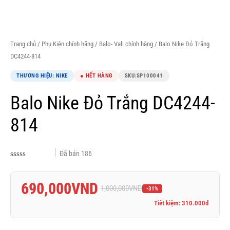
Trang chủ
/
Phụ Kiện chính hãng
/
Balo- Vali chính hãng
/ Balo Nike Đỏ Trắng
DC4244-814
THƯƠNG HIỆU: NIKE
● HẾT HÀNG
SKU:
SP100041
Balo Nike Đỏ Trắng DC4244-
814
Đã bán
186
Được
xếp
hạng
690,000
VND
0.0
1,000,000
VND
-31%
5
sao
Tiết kiệm: 310.000đ