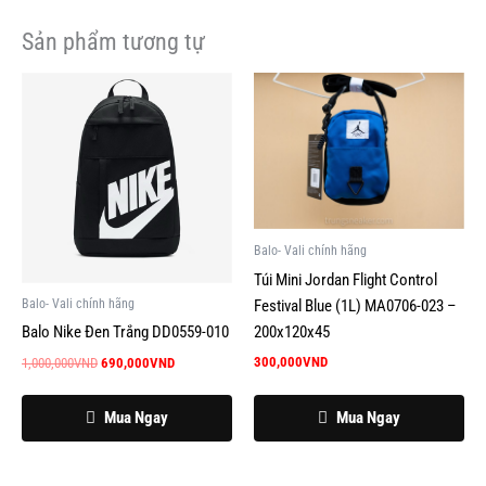
Sản phẩm tương tự
Giá
Giá
gốc
hiện
là:
tại
1,000,000VND.
là:
690,000VND.
Balo- Vali chính hãng
Túi Mini Jordan Flight Control
Balo- Vali chính hãng
Festival Blue (1L) MA0706-023 –
200x120x45
Balo Nike Đen Trắng DD0559-010
300,000
VND
1,000,000
VND
690,000
VND
Mua Ngay
Mua Ngay