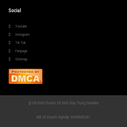
Social
Youtube
Instagram
Tik Tok
Fanpage
Sitemap
@ Hộ Kinh Doanh Vệ Sinh Giày Trung Sneaker
Mã Số Doanh Nghiệp: 8409683261