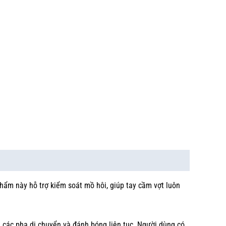
phẩm này hỗ trợ kiểm soát mồ hôi, giúp tay cầm vợt luôn
g các pha di chuyển và đánh bóng liên tục. Người dùng có