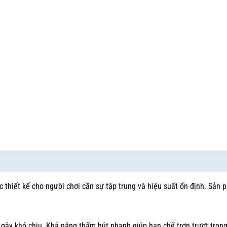
 thiết kế cho người chơi cần sự tập trung và hiệu suất ổn định. Sản 
g gây khó chịu. Khả năng thấm hút nhanh giúp hạn chế trơn trượt tron