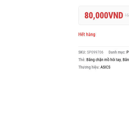
Được
xếp
hạng
80,000
VND
15
0.0
5
sao
Hết hàng
SKU:
SP099706
Danh mục:
P
Thẻ:
Băng chặn mồ hôi tay
,
Băn
Thương hiệu:
ASICS