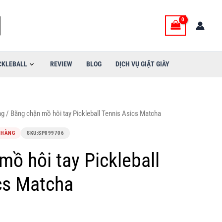
CKLEBALL
REVIEW
BLOG
DỊCH VỤ GIẶT GIÀY
ng
/ Băng chặn mồ hôi tay Pickleball Tennis Asics Matcha
 HÀNG
SKU:
SP099706
mồ hôi tay Pickleball
cs Matcha