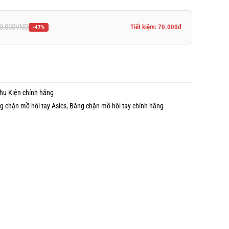
0,000
VND
Tiết kiệm: 70.000đ
-47%
hụ Kiện chính hãng
g chặn mồ hôi tay Asics
,
Băng chặn mồ hôi tay chính hãng