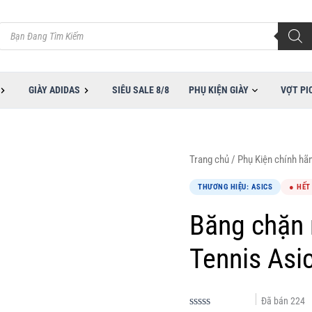
Tìm
kiếm
sản
phẩm
GIÀY ADIDAS
SIÊU SALE 8/8
PHỤ KIỆN GIÀY
VỢT PI
Giá
Giá
Trang chủ
/
Phụ Kiện chính hã
gốc
hiện
THƯƠNG HIỆU: ASICS
● HẾT
là:
tại
150,000VND.
là:
Băng chặn 
80,000VND.
Tennis Asi
Đã bán
224