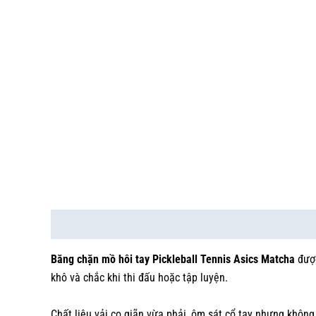
Mô tả
Băng chặn mồ hôi tay Pickleball Tennis Asics Matcha
được
khô và chắc khi thi đấu hoặc tập luyện.
Chất liệu vải co giãn vừa phải, ôm sát cổ tay nhưng khôn