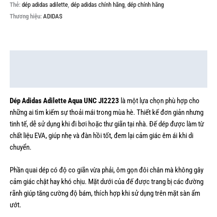
Thẻ:
dép adidas adilette
,
dép adidas chính hãng
,
dép chính hãng
Thương hiệu:
ADIDAS
Mô tả
Thông tin bổ sung
Dép Adidas Adilette Aqua UNC JI2223
là một lựa chọn phù hợp cho
những ai tìm kiếm sự thoải mái trong mùa hè. Thiết kế đơn giản nhưng
tinh tế, dễ sử dụng khi đi bơi hoặc thư giãn tại nhà. Đế dép được làm từ
chất liệu EVA, giúp nhẹ và đàn hồi tốt, đem lại cảm giác êm ái khi di
chuyển.
Phần quai dép có độ co giãn vừa phải, ôm gọn đôi chân mà không gây
cảm giác chật hay khó chịu. Mặt dưới của đế được trang bị các đường
rãnh giúp tăng cường độ bám, thích hợp khi sử dụng trên mặt sàn ẩm
ướt.