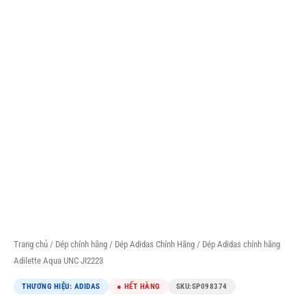
Trang chủ
/
Dép chính hãng
/
Dép Adidas Chính Hãng
/ Dép Adidas chính hãng
Adilette Aqua UNC JI2223
THƯƠNG HIỆU: ADIDAS
● HẾT HÀNG
SKU:
SP098374