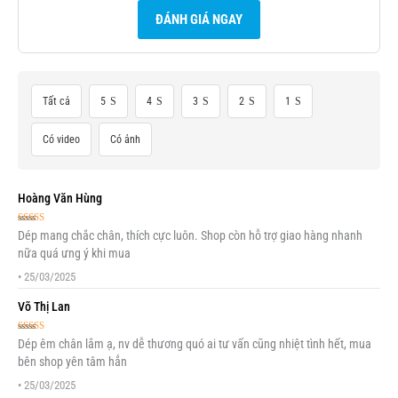
ĐÁNH GIÁ NGAY
Tất cả
5
4
3
2
1
Có video
Có ảnh
Hoàng Văn Hùng
Được xếp
Dép mang chắc chân, thích cực luôn. Shop còn hỗ trợ giao hàng nhanh
hạng
5
5 sao
nữa quá ưng ý khi mua
•
25/03/2025
Võ Thị Lan
Được xếp
Dép êm chân lắm ạ, nv dễ thương quó ai tư vấn cũng nhiệt tình hết, mua
hạng
5
5 sao
bên shop yên tâm hẳn
•
25/03/2025