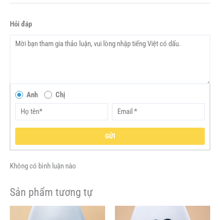
Hỏi đáp
Anh
Chị
GỬI
Không có bình luận nào
Sản phẩm tương tự
Giá
Giá
Giá
Giá
Sản
Sản
gốc
hiện
gốc
hiện