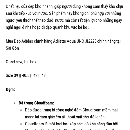
Chất liệu của dép khô nhanh, giúp người dùng không cảm thấy khó chịu
sau khi tiếp xúc với nước. Sản phẩm này không chỉ phù hợp với những
người yêu thích thể thao dưới nước mà còn rất tiện lợi cho những ngày
nghỉ ngơi ở nhà hoặc đi dạo quanh khu vực bể bơi.
Mua Dép Adidas chính hãng Adilette Aqua UNC JI2223 chính hãng tại
Sài Gòn
Cond new, full box.
Size 39 || 40.5 || 42 || 43
Đệm:
Đế trong Cloudfoam:
Dép được trang bị công nghệ đệm Cloudfoam mềm mại,
mang lại cảm giác êm ái, thoải mái cho đôi chân.
Cloudfoam là một loại bọt xốp nhẹ, có khả năng đàn hồi