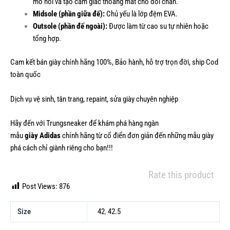
mồ hôi và tạo cảm giác thoáng mát cho đôi chân.
Midsole (phần giữa đế):
Chủ yếu là lớp đệm EVA.
Outsole (phần đế ngoài):
Được làm từ cao su tự nhiên hoặc
tổng hợp.
Cam kết bán giày chính hãng 100%, Bảo hành, hỗ trợ trọn đời, ship Cod
toàn quốc
Dịch vụ vệ sinh, tân trang, repaint, sửa giày chuyên nghiệp
Hãy đến với Trungsneaker để khám phá hàng ngàn
mẫu
giày Adidas
chính hãng từ cổ điển đơn giản đến những mẫu giày
phá cách chỉ giành riêng cho bạn!!!
Rate this product
Post Views:
876
Size
42
,
42.5