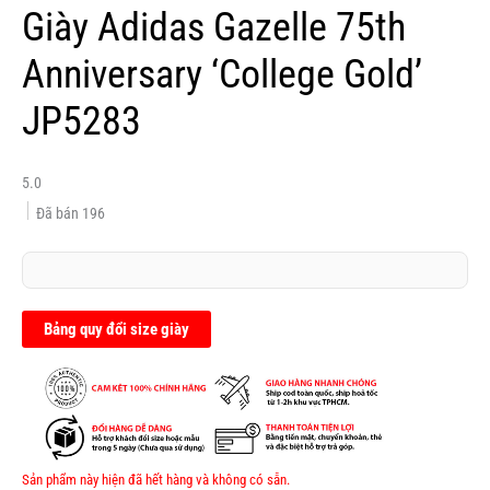
Giày Adidas Gazelle 75th
Anniversary ‘College Gold’
JP5283
5.0
Đã bán
196
Bảng quy đổi size giày
Sản phẩm này hiện đã hết hàng và không có sẵn.