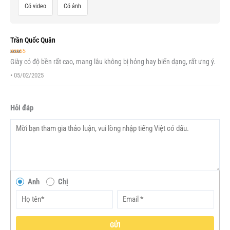
Có video
Có ảnh
Trần Quốc Quân
Được xếp
Giày có độ bền rất cao, mang lâu không bị hỏng hay biến dạng, rất ưng ý.
hạng
5
5 sao
•
05/02/2025
Hỏi đáp
Anh
Chị
GỬI