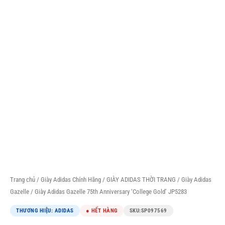
Trang chủ
/
Giày Adidas Chính Hãng
/
GIÀY ADIDAS THỜI TRANG
/
Giày Adidas
Gazelle
/ Giày Adidas Gazelle 75th Anniversary ‘College Gold’ JP5283
THƯƠNG HIỆU: ADIDAS
● HẾT HÀNG
SKU:
SP097569