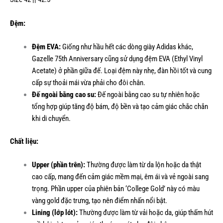
Đệm:
Đệm EVA:
Giống như hầu hết các dòng giày Adidas khác,
Gazelle 75th Anniversary cũng sử dụng đệm EVA (Ethyl Vinyl
Acetate) ở phần giữa đế. Loại đệm này nhẹ, đàn hồi tốt và cung
cấp sự thoải mái vừa phải cho đôi chân.
Đế ngoài bằng cao su:
Đế ngoài bằng cao su tự nhiên hoặc
tổng hợp giúp tăng độ bám, độ bền và tạo cảm giác chắc chắn
khi di chuyển.
Chất liệu:
Upper (phần trên):
Thường được làm từ da lộn hoặc da thật
cao cấp, mang đến cảm giác mềm mại, êm ái và vẻ ngoài sang
trọng. Phần upper của phiên bản ‘College Gold’ này có màu
vàng gold đặc trưng, tạo nên điểm nhấn nổi bật.
Lining (lớp lót):
Thường được làm từ vải hoặc da, giúp thấm hút