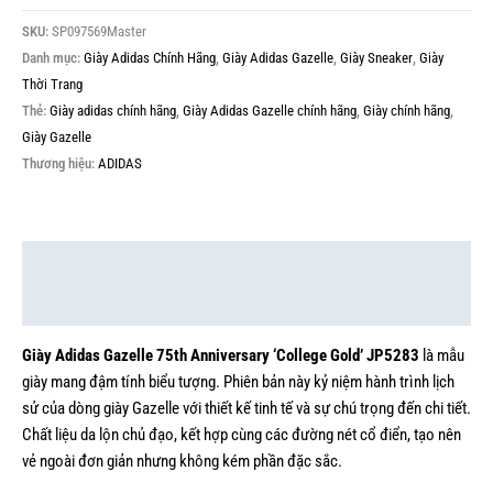
SKU:
SP097569Master
Danh mục:
Giày Adidas Chính Hãng
,
Giày Adidas Gazelle
,
Giày Sneaker
,
Giày
Thời Trang
Thẻ:
Giày adidas chính hãng
,
Giày Adidas Gazelle chính hãng
,
Giày chính hãng
,
Giày Gazelle
Thương hiệu:
ADIDAS
Mô tả
Thông tin bổ sung
Giày Adidas Gazelle 75th Anniversary ‘College Gold’ JP5283
là mẫu
giày mang đậm tính biểu tượng. Phiên bản này kỷ niệm hành trình lịch
sử của dòng giày Gazelle với thiết kế tinh tế và sự chú trọng đến chi tiết.
Chất liệu da lộn chủ đạo, kết hợp cùng các đường nét cổ điển, tạo nên
vẻ ngoài đơn giản nhưng không kém phần đặc sắc.