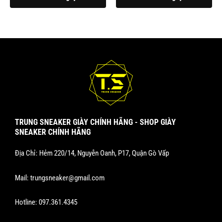
trang
trang
sản
sản
phẩm
phẩm
TRUNG SNEAKER GIÀY CHÍNH HÃNG - SHOP GIÀY
SNEAKER CHÍNH HÃNG
Địa Chỉ: Hẻm 220/14, Nguyễn Oanh, P17, Quận Gò Vấp
Mail:
trungsneaker@gmail.com
Hotline:
097.361.4345