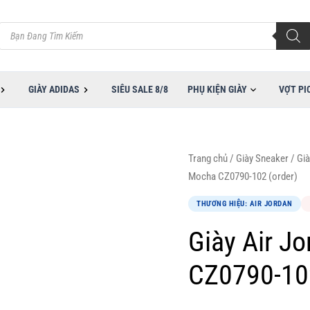
Tìm
kiếm
sản
phẩm
GIÀY ADIDAS
SIÊU SALE 8/8
PHỤ KIỆN GIÀY
VỢT PI
Trang chủ
/
Giày Sneaker
/
Già
Mocha CZ0790-102 (order)
THƯƠNG HIỆU: AIR JORDAN
Giày Air J
CZ0790-102