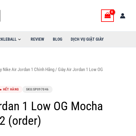
CKLEBALL
REVIEW
BLOG
DỊCH VỤ GIẶT GIÀY
y Nike Air Jordan 1 Chính Hãng
/ Giày Air Jordan 1 Low OG
● HẾT HÀNG
SKU:
SP097046
ordan 1 Low OG Mocha
 (order)