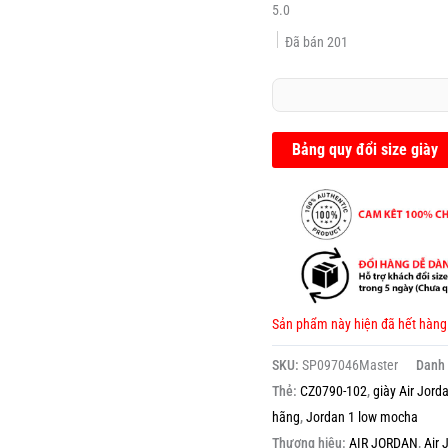
5.0
Đã bán
201
Bảng quy đổi size giày
Sản phẩm này hiện đã hết hàng
SKU:
SP097046Master
Danh
Thẻ:
CZ0790-102
,
giày Air Jord
hãng
,
Jordan 1 low mocha
Thương hiệu:
AIR JORDAN
,
Air 