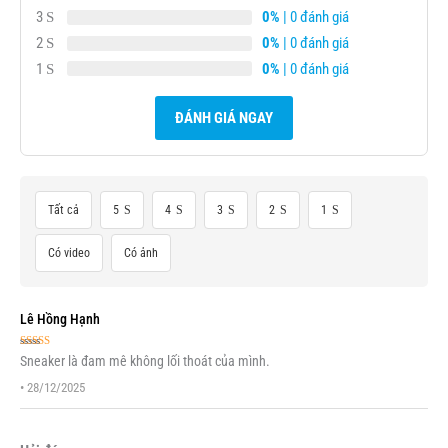
3
0%
| 0 đánh giá
2
0%
| 0 đánh giá
1
0%
| 0 đánh giá
ĐÁNH GIÁ NGAY
Tất cả
5
4
3
2
1
Có video
Có ảnh
Lê Hồng Hạnh
Được xếp
Sneaker là đam mê không lối thoát của mình.
hạng
5
5 sao
•
28/12/2025