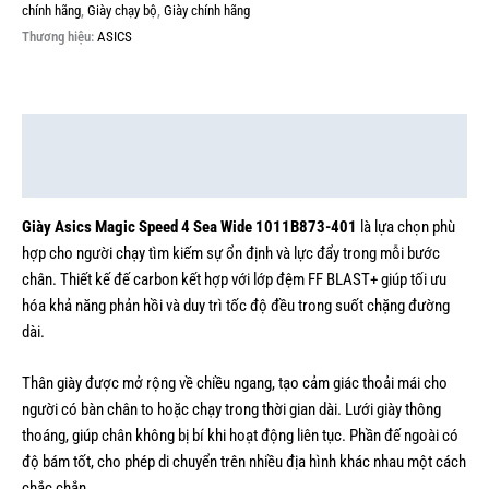
chính hãng
,
Giày chạy bộ
,
Giày chính hãng
Thương hiệu:
ASICS
Mô tả
Thông tin bổ sung
Giày Asics Magic Speed 4 Sea Wide 1011B873-401
là lựa chọn phù
hợp cho người chạy tìm kiếm sự ổn định và lực đẩy trong mỗi bước
chân. Thiết kế đế carbon kết hợp với lớp đệm FF BLAST+ giúp tối ưu
hóa khả năng phản hồi và duy trì tốc độ đều trong suốt chặng đường
dài.
Thân giày được mở rộng về chiều ngang, tạo cảm giác thoải mái cho
người có bàn chân to hoặc chạy trong thời gian dài. Lưới giày thông
thoáng, giúp chân không bị bí khi hoạt động liên tục. Phần đế ngoài có
độ bám tốt, cho phép di chuyển trên nhiều địa hình khác nhau một cách
chắc chắn.