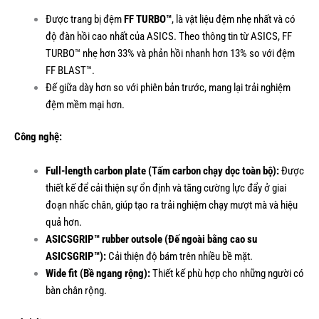
Được trang bị đệm
FF TURBO™
, là vật liệu đệm nhẹ nhất và có
độ đàn hồi cao nhất của ASICS. Theo thông tin từ ASICS, FF
TURBO™ nhẹ hơn 33% và phản hồi nhanh hơn 13% so với đệm
FF BLAST™.
Đế giữa dày hơn so với phiên bản trước, mang lại trải nghiệm
đệm mềm mại hơn.
Công nghệ:
Full-length carbon plate (Tấm carbon chạy dọc toàn bộ):
Được
thiết kế để cải thiện sự ổn định và tăng cường lực đẩy ở giai
đoạn nhấc chân, giúp tạo ra trải nghiệm chạy mượt mà và hiệu
quả hơn.
ASICSGRIP™ rubber outsole (Đế ngoài bằng cao su
ASICSGRIP™):
Cải thiện độ bám trên nhiều bề mặt.
Wide fit (Bề ngang rộng):
Thiết kế phù hợp cho những người có
bàn chân rộng.