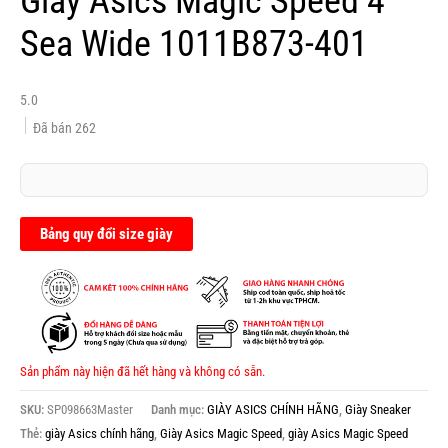
Giày Asics Magic Speed 4
Sea Wide 1011B873-401
5.0
Đã bán
262
Bảng quy đổi size giày
Sản phẩm này hiện đã hết hàng và không có sẵn.
SKU:
SP098663Master
Danh mục:
GIÀY ASICS CHÍNH HÃNG
,
Giày Sneaker
Thẻ:
giày Asics chính hãng
,
Giày Asics Magic Speed
,
giày Asics Magic Speed