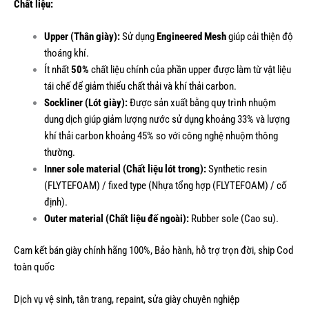
Chất liệu:
Upper (Thân giày):
Sử dụng
Engineered Mesh
giúp cải thiện độ
thoáng khí.
Ít nhất
50%
chất liệu chính của phần upper được làm từ vật liệu
tái chế để giảm thiểu chất thải và khí thải carbon.
Sockliner (Lót giày):
Được sản xuất bằng quy trình nhuộm
dung dịch giúp giảm lượng nước sử dụng khoảng 33% và lượng
khí thải carbon khoảng 45% so với công nghệ nhuộm thông
thường.
Inner sole material (Chất liệu lót trong):
Synthetic resin
(FLYTEFOAM) / fixed type (Nhựa tổng hợp (FLYTEFOAM) / cố
định).
Outer material (Chất liệu đế ngoài):
Rubber sole (Cao su).
Cam kết bán giày chính hãng 100%, Bảo hành, hỗ trợ trọn đời, ship Cod
toàn quốc
Dịch vụ vệ sinh, tân trang, repaint, sửa giày chuyên nghiệp