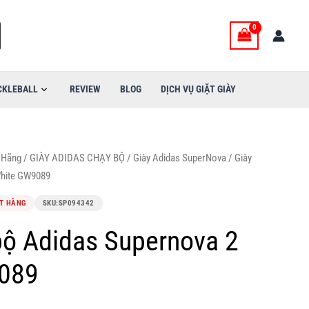
CKLEBALL
REVIEW
BLOG
DỊCH VỤ GIẶT GIÀY
 Hãng
/
GIÀY ADIDAS CHẠY BỘ
/
Giày Adidas SuperNova
/ Giày
White GW9089
T HÀNG
SKU:
SP094342
bộ Adidas Supernova 2
089