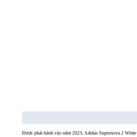
Mô tả
Thông tin bổ sung
Được phát hành vào năm 2023, Adidas Supernova 2 White GW