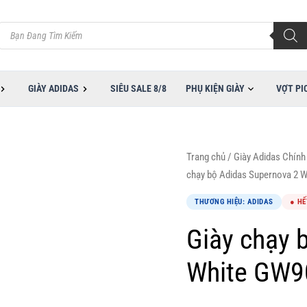
Tìm
kiếm
sản
phẩm
GIÀY ADIDAS
SIÊU SALE 8/8
PHỤ KIỆN GIÀY
VỢT PI
Trang chủ
/
Giày Adidas Chính
chạy bộ Adidas Supernova 2 
THƯƠNG HIỆU: ADIDAS
● HẾ
Giày chạy 
White GW9