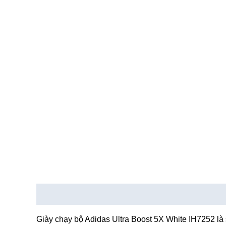
Mô tả
Thông tin bổ sung
Giày chạy bộ Adidas Ultra Boost 5X White IH7252 là 