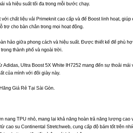
i và hiệu suất tối đa trong mỗi bước chạy.
ới chất liệu vải Primeknit cao cấp và đế Boost linh hoạt, giúp 
ỗ trợ cho bàn chân trong mọi hoạt động.
oàn hảo giữa phong cách và hiệu suất. Được thiết kế để phù hợ
trong thành phố và ngoài trời.
từ Adidas, Ultra Boost 5X White IH7252 mang đến sự thoải mái v
 của mình với đôi giày này.
 Hãng Giá Rẻ Tại Sài Gòn.
 nang TPU nhỏ, mang lại khả năng hoàn trả năng lượng cao và
ừ cao su Continental Stretchweb, cung cấp độ bám tốt trên nhi