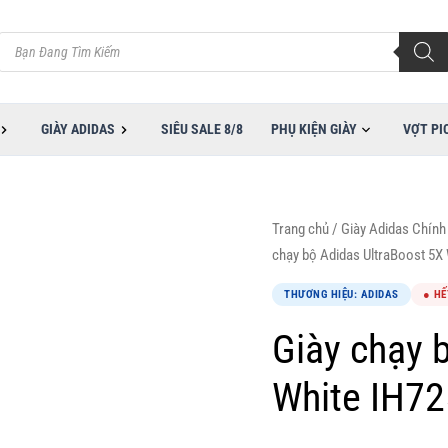
Tìm
kiếm
sản
phẩm
GIÀY ADIDAS
SIÊU SALE 8/8
PHỤ KIỆN GIÀY
VỢT PI
Trang chủ
/
Giày Adidas Chính
chạy bộ Adidas UltraBoost 5X
THƯƠNG HIỆU: ADIDAS
● HẾ
Giày chạy 
White IH7