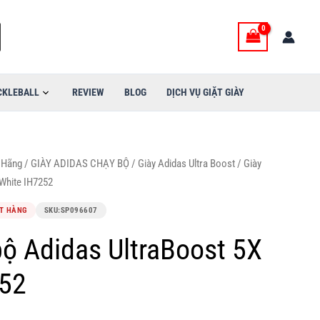
CKLEBALL
REVIEW
BLOG
DỊCH VỤ GIẶT GIÀY
 Hãng
/
GIÀY ADIDAS CHẠY BỘ
/
Giày Adidas Ultra Boost
/ Giày
 White IH7252
T HÀNG
SKU:
SP096607
bộ Adidas UltraBoost 5X
252