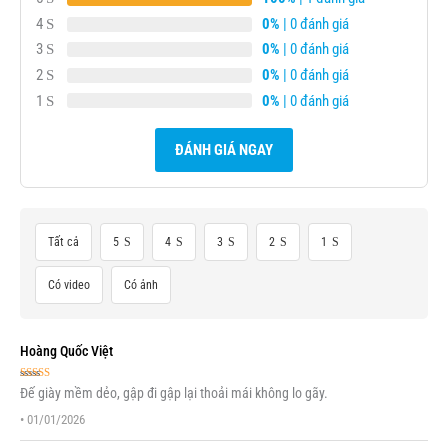
4
0%
| 0 đánh giá
3
0%
| 0 đánh giá
2
0%
| 0 đánh giá
1
0%
| 0 đánh giá
ĐÁNH GIÁ NGAY
Tất cả
5
4
3
2
1
Có video
Có ảnh
Hoàng Quốc Việt
Được xếp
Đế giày mềm dẻo, gập đi gập lại thoải mái không lo gãy.
hạng
5
5 sao
•
01/01/2026