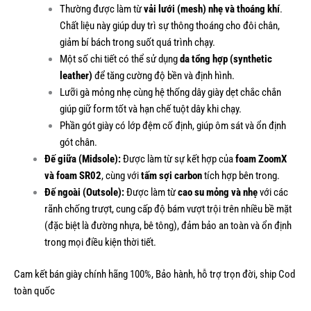
Thường được làm từ
vải lưới (mesh) nhẹ và thoáng khí
.
Chất liệu này giúp duy trì sự thông thoáng cho đôi chân,
giảm bí bách trong suốt quá trình chạy.
Một số chi tiết có thể sử dụng
da tổng hợp (synthetic
leather)
để tăng cường độ bền và định hình.
Lưỡi gà mỏng nhẹ cùng hệ thống dây giày dẹt chắc chắn
giúp giữ form tốt và hạn chế tuột dây khi chạy.
Phần gót giày có lớp đệm cố định, giúp ôm sát và ổn định
gót chân.
Đế giữa (Midsole):
Được làm từ sự kết hợp của
foam ZoomX
và foam SR02
, cùng với
tấm sợi carbon
tích hợp bên trong.
Đế ngoài (Outsole):
Được làm từ
cao su mỏng và nhẹ
với các
rãnh chống trượt, cung cấp độ bám vượt trội trên nhiều bề mặt
(đặc biệt là đường nhựa, bê tông), đảm bảo an toàn và ổn định
trong mọi điều kiện thời tiết.
Cam kết bán giày chính hãng 100%, Bảo hành, hỗ trợ trọn đời, ship Cod
toàn quốc