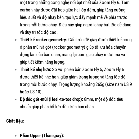
một trong những công nghệ nổi bật nhất của Zoom Fly 6. Tấm
carbon này được đặt kẹp giữa hai lớp đệm, giúp tăng cường
hiệu suất và độ nhạy bén, tạo lực đẩy mạnh mẽ về phía trước
trong mỗi bước chạy. Điều này giúp người chạy bứt tốc dễ dàng
và duy trì tốc độ cao.
Thiết kế rocker geometry:
Cấu trúc đế giày được thiết kế cong
ở phần mũi và gót (rocker geometry) giúp tối ưu hóa chuyển
động lăn của bàn chân, mang lại cảm giác chạy mượt mà và
giúp tiết kiệm năng lượng.
Thiết kế nhẹ hơn:
So với phiên bản Zoom Fly 5, Zoom Fly 6
được thiết kế nhẹ hơn, giúp giảm trọng lượng và tăng tốc độ
trong mỗi bước chạy. Trọng lượng khoảng 265g (size nam US 9
hoặc US 10).
Độ dốc gót-mũi (Heel-to-toe drop):
8mm, một độ dốc tiêu
chuẩn giúp phân bổ lực đều trên bàn chân.
Chất liệu:
Phần Upper (Thân giày):