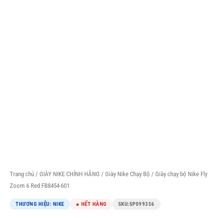
Trang chủ
/
GIÀY NIKE CHÍNH HÃNG
/
Giày Nike Chạy Bộ
/ Giày chạy bộ Nike Fly
Zoom 6 Red FB8454-601
THƯƠNG HIỆU: NIKE
● HẾT HÀNG
SKU:
SP099356