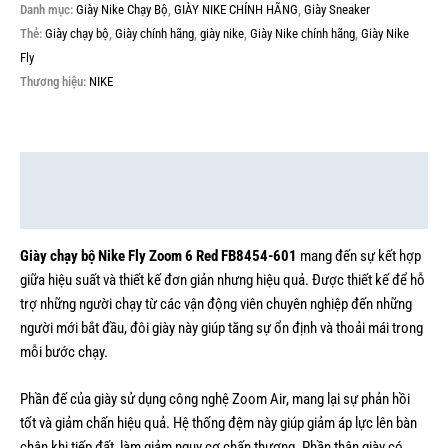
Danh mục:
Giày Nike Chạy Bộ
,
GIÀY NIKE CHÍNH HÃNG
,
Giày Sneaker
Thẻ:
Giày chạy bộ
,
Giày chính hãng
,
giày nike
,
Giày Nike chính hãng
,
Giày Nike
Fly
Thương hiệu:
NIKE
Mô tả
Thông tin bổ sung
Giày chạy bộ Nike Fly Zoom 6 Red FB8454-601
mang đến sự kết hợp
giữa hiệu suất và thiết kế đơn giản nhưng hiệu quả. Được thiết kế để hỗ
trợ những người chạy từ các vận động viên chuyên nghiệp đến những
người mới bắt đầu, đôi giày này giúp tăng sự ổn định và thoải mái trong
mỗi bước chạy.
Phần đế của giày sử dụng công nghệ Zoom Air, mang lại sự phản hồi
tốt và giảm chấn hiệu quả. Hệ thống đệm này giúp giảm áp lực lên bàn
chân khi tiếp đất, làm giảm nguy cơ chấn thương. Phần thân giày có