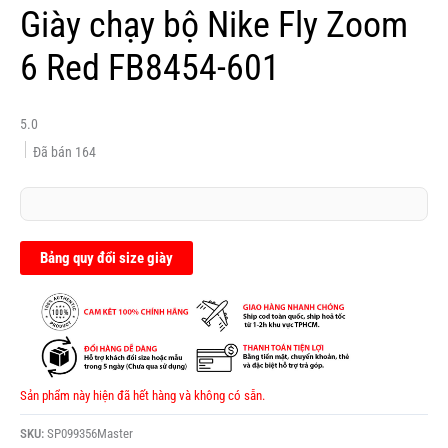
Giày chạy bộ Nike Fly Zoom
6 Red FB8454-601
5.0
Đã bán
164
Bảng quy đổi size giày
Sản phẩm này hiện đã hết hàng và không có sẵn.
SKU:
SP099356Master