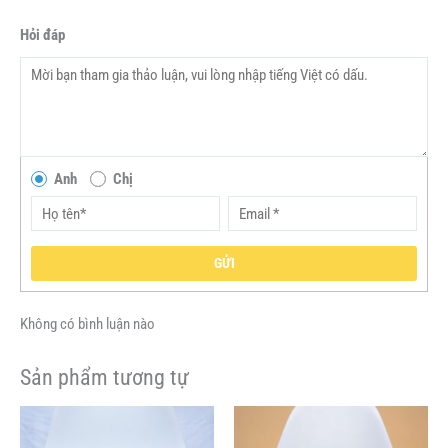
Hỏi đáp
Anh
Chị
GỬI
Không có bình luận nào
Sản phẩm tương tự
Giá
Giá
Giá
Giá
Sản
Sản
gốc
hiện
gốc
hiện
phẩm
phẩm
là:
tại
là:
tại