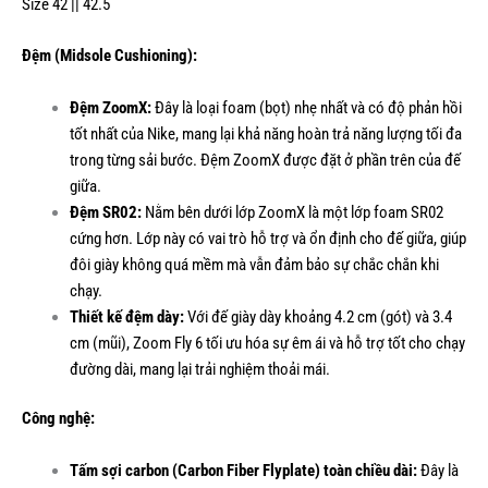
Size 42 || 42.5
Đệm (Midsole Cushioning):
Đệm ZoomX:
Đây là loại foam (bọt) nhẹ nhất và có độ phản hồi
tốt nhất của Nike, mang lại khả năng hoàn trả năng lượng tối đa
trong từng sải bước. Đệm ZoomX được đặt ở phần trên của đế
giữa.
Đệm SR02:
Nằm bên dưới lớp ZoomX là một lớp foam SR02
cứng hơn. Lớp này có vai trò hỗ trợ và ổn định cho đế giữa, giúp
đôi giày không quá mềm mà vẫn đảm bảo sự chắc chắn khi
chạy.
Thiết kế đệm dày:
Với đế giày dày khoảng 4.2 cm (gót) và 3.4
cm (mũi), Zoom Fly 6 tối ưu hóa sự êm ái và hỗ trợ tốt cho chạy
đường dài, mang lại trải nghiệm thoải mái.
Công nghệ:
Tấm sợi carbon (Carbon Fiber Flyplate) toàn chiều dài:
Đây là