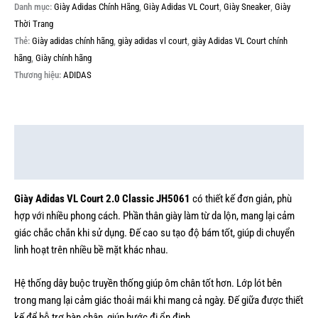
Danh mục:
Giày Adidas Chính Hãng
,
Giày Adidas VL Court
,
Giày Sneaker
,
Giày
Thời Trang
Thẻ:
Giày adidas chính hãng
,
giày adidas vl court
,
giày Adidas VL Court chính
hãng
,
Giày chính hãng
Thương hiệu:
ADIDAS
Mô tả
Thông tin bổ sung
Giày Adidas VL Court 2.0 Classic JH5061
có thiết kế đơn giản, phù
hợp với nhiều phong cách. Phần thân giày làm từ da lộn, mang lại cảm
giác chắc chắn khi sử dụng. Đế cao su tạo độ bám tốt, giúp di chuyển
linh hoạt trên nhiều bề mặt khác nhau.
Hệ thống dây buộc truyền thống giúp ôm chân tốt hơn. Lớp lót bên
trong mang lại cảm giác thoải mái khi mang cả ngày. Đế giữa được thiết
kế để hỗ trợ bàn chân, giúp bước đi ổn định.