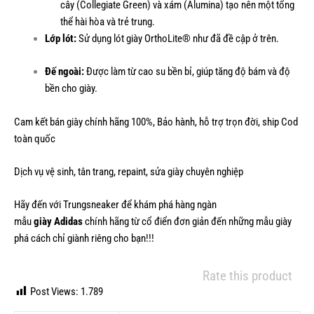
cây (Collegiate Green) và xám (Alumina) tạo nên một tổng
thể hài hòa và trẻ trung.
Lớp lót:
Sử dụng lót giày OrthoLite® như đã đề cập ở trên.
Đế ngoài:
Được làm từ cao su bền bỉ, giúp tăng độ bám và độ
bền cho giày.
Cam kết bán giày chính hãng 100%, Bảo hành, hỗ trợ trọn đời, ship Cod
toàn quốc
Dịch vụ vệ sinh, tân trang, repaint, sửa giày chuyên nghiệp
Hãy đến với Trungsneaker để khám phá hàng ngàn
mẫu
giày Adidas
chính hãng từ cổ điển đơn giản đến những mẫu giày
phá cách chỉ giành riêng cho bạn!!!
Rate this product
Post Views:
1.789