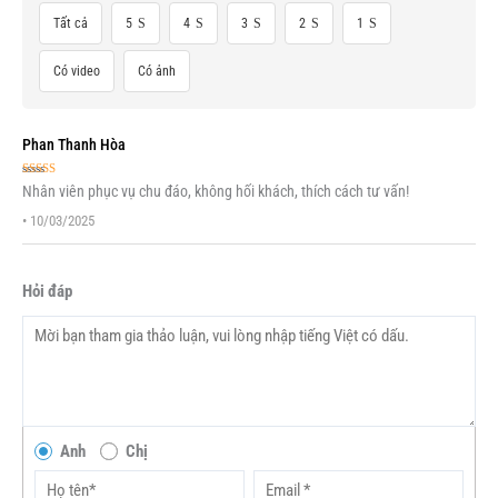
Tất cả
5
4
3
2
1
Có video
Có ảnh
Phan Thanh Hòa
Được xếp
Nhân viên phục vụ chu đáo, không hối khách, thích cách tư vấn!
hạng
5
5 sao
•
10/03/2025
Hỏi đáp
Anh
Chị