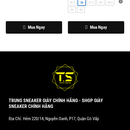
chọn
chọn
35.5
36
37.5
38
38.5
trên
trên
39
40
trang
trang
sản
sản
Mua Ngay
Mua Ngay
phẩm
phẩm
TRUNG SNEAKER GIÀY CHÍNH HÃNG - SHOP GIÀY
SNEAKER CHÍNH HÃNG
Địa Chỉ: Hẻm 220/14, Nguyễn Oanh, P17, Quận Gò Vấp