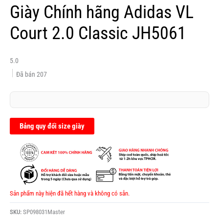
Giày Chính hãng Adidas VL
Court 2.0 Classic JH5061
5.0
Đã bán
207
Bảng quy đổi size giày
Sản phẩm này hiện đã hết hàng và không có sẵn.
SKU:
SP098031Master