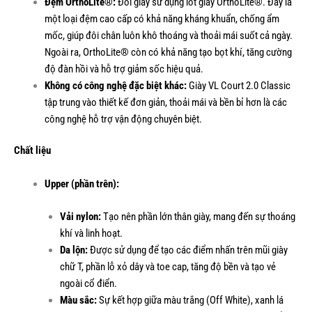
Đệm OrthoLite®:
Đôi giày sử dụng lót giày OrthoLite®. Đây là
một loại đệm cao cấp có khả năng kháng khuẩn, chống ẩm
mốc, giúp đôi chân luôn khô thoáng và thoải mái suốt cả ngày.
Ngoài ra, OrthoLite® còn có khả năng tạo bọt khí, tăng cường
độ đàn hồi và hỗ trợ giảm sốc hiệu quả.
Không có công nghệ đặc biệt khác:
Giày VL Court 2.0 Classic
tập trung vào thiết kế đơn giản, thoải mái và bền bỉ hơn là các
công nghệ hỗ trợ vận động chuyên biệt.
Chất liệu
Upper (phần trên):
Vải nylon:
Tạo nên phần lớn thân giày, mang đến sự thoáng
khí và linh hoạt.
Da lộn:
Được sử dụng để tạo các điểm nhấn trên mũi giày
chữ T, phần lỗ xỏ dây và toe cap, tăng độ bền và tạo vẻ
ngoài cổ điển.
Màu sắc:
Sự kết hợp giữa màu trắng (Off White), xanh lá