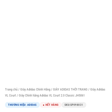
Trang chủ
/
Giày Adidas Chính Hãng
/
GIÀY ADIDAS THỜI TRANG
/
Giày Adidas
VL Court
/ Giày Chính hãng Adidas VL Court 2.0 Classic JH5061
THƯƠNG HIỆU: ADIDAS
● HẾT HÀNG
SKU:
SP098031