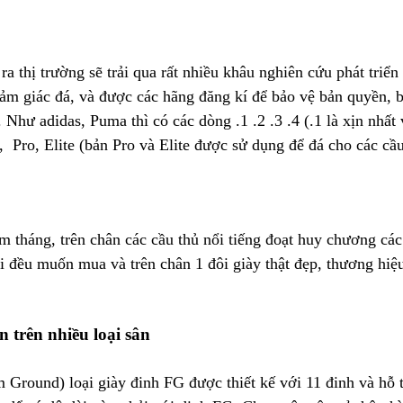
a thị trường sẽ trải qua rất nhiều khâu nghiên cứu phát triể
ảm giác đá, và được các hãng đăng kí để bảo vệ bản quyền, b
. Như adidas, Puma thì có các dòng .1 .2 .3 .4 (.1 là xịn nhấ
 Pro, Elite (bản Pro và Elite được sử dụng để đá cho các cầ
 tháng, trên chân các cầu thủ nổi tiếng đoạt huy chương các 
ải đều muốn mua và trên chân 1 đôi giày thật đẹp, thương hi
 trên nhiều loại sân
 Ground) loại giày đinh FG được thiết kế với 11 đinh và hỗ 