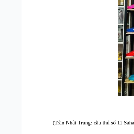
(Trần Nhật Trung: cầu thủ số 11 Sah