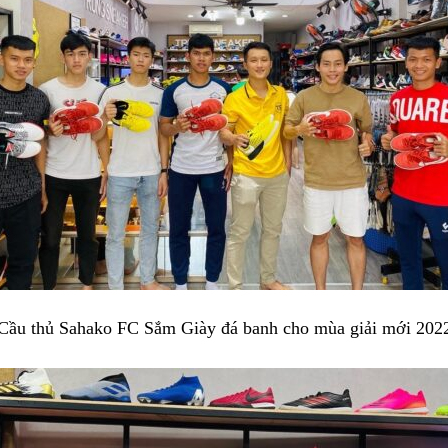
Cầu thủ Sahako FC Sắm Giày đá banh cho mùa giải mới 202