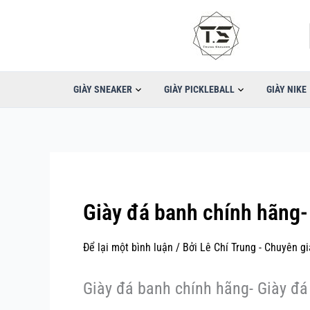
Nhảy
tới
nội
dung
GIÀY SNEAKER
GIÀY PICKLEBALL
GIÀY NIKE
Giày đá banh chính hãng-
Để lại một bình luận
/ Bởi
Lê Chí Trung - Chuyên g
Giày đá banh chính hãng- Giày đá