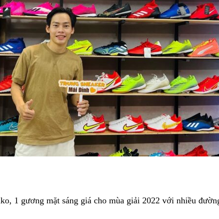
ako, 1 gương mặt sáng giá cho mùa giải 2022 với nhiều đườn