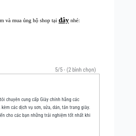
đây
em và mua ủng hộ shop tại
nhé:
5/5 - (2 bình chọn)
tôi chuyên cung cấp Giày chính hãng các
, kèm các dịch vụ sơn, sửa, dán, tân trang giày.
đến cho các bạn những trải nghiệm tốt nhất khi