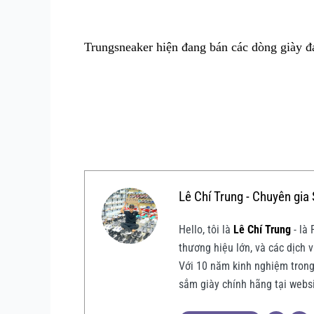
Trungsneaker
hiện đang bán các dòng giày đ
Lê Chí Trung - Chuyên gia
Hello, tôi là
Lê Chí Trung
- là
thương hiệu lớn, và các dịch vụ
Với 10 năm kinh nghiệm trong 
sắm giày chính hãng tại webs