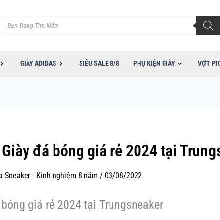
Tìm
kiếm
sản
phẩm
GIÀY ADIDAS
SIÊU SALE 8/8
PHỤ KIỆN GIÀY
VỢT PI
 Giày đá bóng giá rẻ 2024 tại Trun
ia Sneaker - Kinh nghiệm 8 năm
/
03/08/2022
 bóng giá rẻ 2024 tại Trungsneaker