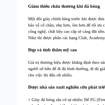
Giảm thiểu chấn thương khi đá bóng
Một đôi giày chính hãng trước khi được đưa r
bảo vệ cổ chân, nhẹ hơn, ôm hơn để tối ưu c
công nghệ, chất liệu cao cấp sẽ càng đắt tiền
Nike thì được phân các hạng Club, Academy,
Đẹp và tính thẩm mỹ cao
Giá trị thương hiệu được khẳng định theo năm
người sở hữu để đi đá bình thường, đi đá gi
cho việc thi đấu rất nhiều.
Được nhà sản xuất nghiên cứu phát triển
+ Giày đá bóng sân cỏ tự nhiên: Đế FG (Firm