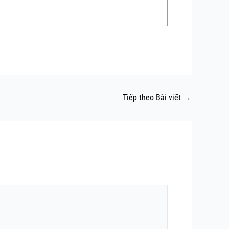
Tiếp theo Bài viết
→