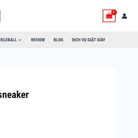
CKLEBALL
REVIEW
BLOG
DỊCH VỤ GIẶT GIÀY
gsneaker