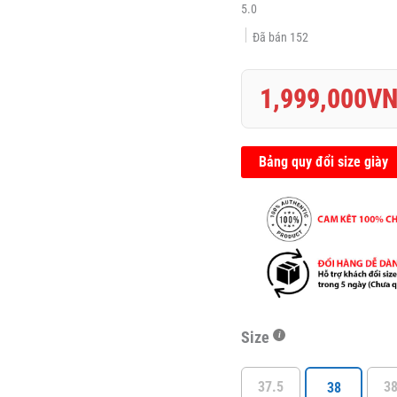
5.0
lượng
Đã bán
152
1,999,000
V
Bảng quy đổi size giày
Size
37.5
38
38