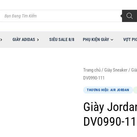
3,
Tìm
kiếm
sản
phẩm
GIÀY ADIDAS
SIÊU SALE 8/8
PHỤ KIỆN GIÀY
VỢT PI
Giá
Giá
Giày
Trang chủ
/
Giày Sneaker
/
Già
gốc
hiện
Jordan
DV0990-111
là:
tại
1
THƯƠNG HIỆU: AIR JORDAN
3,900,000VND.
là:
low
1,999,000VND.
Tripple
Giày Jordan
White
DV0990-11
DV0990-
111
số