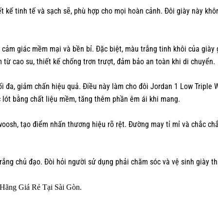
 kế tinh tế và sạch sẽ, phù hợp cho mọi hoàn cảnh. Đôi giày này khô
 cảm giác mềm mại và bền bỉ. Đặc biệt, màu trắng tinh khôi của giày g
từ cao su, thiết kế chống trơn trượt, đảm bảo an toàn khi di chuyển.
ối đa, giảm chấn hiệu quả. Điều này làm cho đôi Jordan 1 Low Triple 
c lót bằng chất liệu mềm, tăng thêm phần êm ái khi mang.
woosh, tạo điểm nhấn thương hiệu rõ rệt. Đường may tỉ mỉ và chắc chắ
rắng chủ đạo. Đòi hỏi người sử dụng phải chăm sóc và vệ sinh giày t
Hãng Giá Rẻ Tại Sài Gòn.