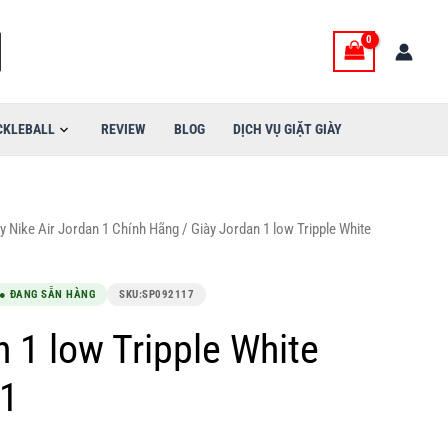
900,000VND.
là:
1,999,000VND.
CKLEBALL
REVIEW
BLOG
DỊCH VỤ GIẶT GIÀY
y Nike Air Jordan 1 Chính Hãng
/ Giày Jordan 1 low Tripple White
● ĐANG SẴN HÀNG
SKU:
SP092117
 1 low Tripple White
1