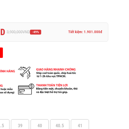
ND
3,900,000
VND
Tiết kiệm: 1.901.000đ
-49%
.5
39
40
40.5
41