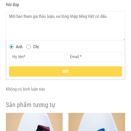
Hỏi đáp
Anh
Chị
GỬI
Không có bình luận nào
Sản phẩm tương tự
Giá
Giá
Giá
Giá
Sản
Sản
gốc
hiện
gốc
hiện
phẩm
phẩm
là:
tại
là:
tại
này
này
3,900,000VND.
là:
3,900,000VND.
là: