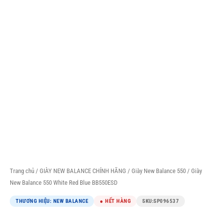
Trang chủ
/
GIÀY NEW BALANCE CHÍNH HÃNG
/
Giày New Balance 550
/ Giày
New Balance 550 White Red Blue BB550ESD
THƯƠNG HIỆU: NEW BALANCE
● HẾT HÀNG
SKU:
SP096537