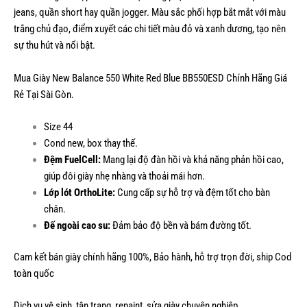
jeans, quần short hay quần jogger. Màu sắc phối hợp bắt mắt với màu
trắng chủ đạo, điểm xuyết các chi tiết màu đỏ và xanh dương, tạo nên
sự thu hút và nổi bật.
Mua Giày New Balance 550 White Red Blue BB550ESD Chính Hãng Giá
Rẻ Tại Sài Gòn.
Size 44
Cond new, box thay thế.
Đệm FuelCell:
Mang lại độ đàn hồi và khả năng phản hồi cao,
giúp đôi giày nhẹ nhàng và thoải mái hơn.
Lớp lót OrthoLite:
Cung cấp sự hỗ trợ và đệm tốt cho bàn
chân.
Đế ngoài cao su:
Đảm bảo độ bền và bám đường tốt.
Cam kết bán giày chính hãng 100%, Bảo hành, hỗ trợ trọn đời, ship Cod
toàn quốc
Dịch vụ vệ sinh, tân trang, repaint, sửa giày chuyên nghiệp