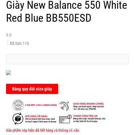
Giày New Balance 550 White
Red Blue BB550ESD
5.0
Đã bán
119
Bảng quy đổi size giày
Sản phẩm này hiện đã hết hàng và không có sẵn.