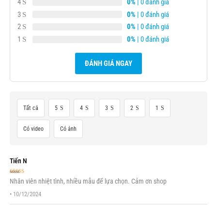
4
0%
| 0 đánh giá
3
0%
| 0 đánh giá
2
0%
| 0 đánh giá
1
0%
| 0 đánh giá
ĐÁNH GIÁ NGAY
Tất cả
5
4
3
2
1
Có video
Có ảnh
Tiến N
Được xếp
Nhân viên nhiệt tình, nhiều mẫu để lựa chọn. Cảm ơn shop
hạng
5
5 sao
•
10/12/2024