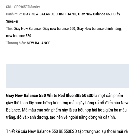
SKU:
SP096537Master
Danh mục:
GIÀY NEW BALANCE CHÍNH HÃNG
,
Giày New Balance 550
,
Giày
Sneaker
Thẻ:
Giày New Balance
,
Giày new balance 550
,
Giày New balance chính hãng
,
new balance 550
Thương hiệu:
NEW BALANCE
Mô tả
Thông tin bổ sung
Giày New Balance 550 White Red Blue BB550ESD
là một sản phẩm
giày thể thao lấy cảm hứng từ những mẫu giày bóng rổ cổ điển của New
Balance. Mã màu của sản phẩm này là sự kết hợp hài hòa giữa ba màu
trắng, đỏ và xanh dương, tạo nên vẻ ngoài năng động và cá tính.
Thiết kế của New Balance 550 BB550ESD tập trung vào sự thoải mái và