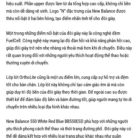
hiệu suất. Phần upper được làm từ da tổng hợp cao cấp, không chỉ bền
mà còn dễ dàng vệ sinh. Logo “N” đặc trưng của New Balance được
thêu nổi bật ở hai bên hông, tạo điểm nhấn tinh tế cho đôi giày.
Một trong những điểm nổi bật của đôi giày này là công nghệ đệm
FuelCell. Công nghệ này mang lại độ đàn hồi và khả năng phản hồi cao,
giúp đôi giày trở nên nhẹ nhàng và thoải mái hơn khi di chuyển. Điều này
rất quan trọng đối với những người yêu thích hoạt động thể thao hoặc
thường xuyên di chuyển.
Lớp lót OrthoLite cũng là một ưu điểm lớn, cung cấp sự hỗ trợ và đệm
tốt cho bàn chân. Lớp lót này không chỉ tạo cảm giác êm ái mà còn
giúp duy trì độ bền của đôi giày theo thời gian. Đế ngoài cao su được
thiết kế để đảm bảo độ bền và bám đường tốt, giúp người mang tự tin di
chuyển trên nhiều loại địa hình khác nhau.
New Balance 550 White Red Blue BB550ESD phù hợp với những người
yêu thích phong cách thể thao và thời trang đường phố. Đôi giày này có
thể dễ dàng kết hợp với nhiều loại trang phục khác nhau như quần