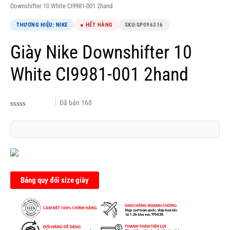
Downshifter 10 White CI9981-001 2hand
THƯƠNG HIỆU: NIKE
● HẾT HÀNG
SKU:
SP096316
Giày Nike Downshifter 10
White CI9981-001 2hand
Đã bán
168
Được
xếp
hạng
0.0
5
sao
Bảng quy đổi size giày