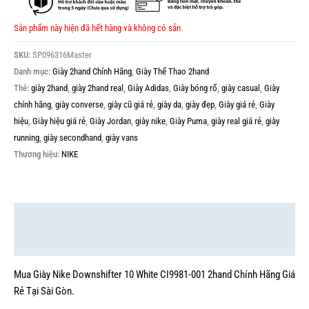
Sản phẩm này hiện đã hết hàng và không có sẵn.
SKU:
SP096316Master
Danh mục:
Giày 2hand Chính Hãng
,
Giày Thể Thao 2hand
Thẻ:
giày 2hand
,
giày 2hand real
,
Giày Adidas
,
Giày bóng rổ
,
giày casual
,
Giày
chính hãng
,
giày converse
,
giày cũ giá rẻ
,
giày da
,
giày đẹp
,
Giày giá rẻ
,
Giày
hiệu
,
Giày hiệu giá rẻ
,
Giày Jordan
,
giày nike
,
Giày Puma
,
giày real giá rẻ
,
giày
running
,
giày secondhand
,
giày vans
Thương hiệu:
NIKE
Mô tả
Thông tin bổ sung
Mua Giày Nike Downshifter 10 White CI9981-001 2hand Chính Hãng Giá
Rẻ Tại Sài Gòn.