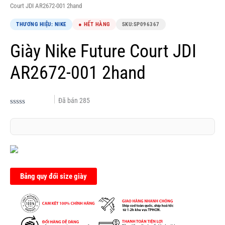
Court JDI AR2672-001 2hand
THƯƠNG HIỆU: NIKE
● HẾT HÀNG
SKU:
SP096367
Giày Nike Future Court JDI
AR2672-001 2hand
Đã bán
285
Được
xếp
hạng
0.0
5
sao
Bảng quy đổi size giày