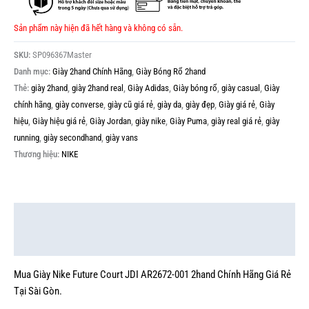
Sản phẩm này hiện đã hết hàng và không có sẵn.
SKU:
SP096367Master
Danh mục:
Giày 2hand Chính Hãng
,
Giày Bóng Rổ 2hand
Thẻ:
giày 2hand
,
giày 2hand real
,
Giày Adidas
,
Giày bóng rổ
,
giày casual
,
Giày
chính hãng
,
giày converse
,
giày cũ giá rẻ
,
giày da
,
giày đẹp
,
Giày giá rẻ
,
Giày
hiệu
,
Giày hiệu giá rẻ
,
Giày Jordan
,
giày nike
,
Giày Puma
,
giày real giá rẻ
,
giày
running
,
giày secondhand
,
giày vans
Thương hiệu:
NIKE
Mô tả
Thông tin bổ sung
Mua Giày Nike Future Court JDI AR2672-001 2hand Chính Hãng Giá Rẻ
Tại Sài Gòn.