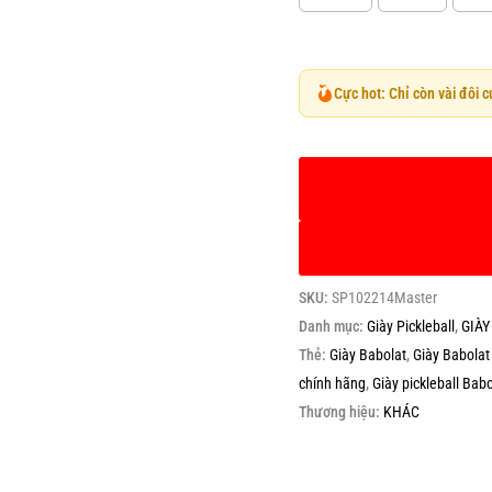
Cực hot: Chỉ còn vài đôi 
SKU:
SP102214Master
Danh mục:
Giày Pickleball
,
GIÀY
Thẻ:
Giày Babolat
,
Giày Babolat
chính hãng
,
Giày pickleball Babo
Thương hiệu:
KHÁC