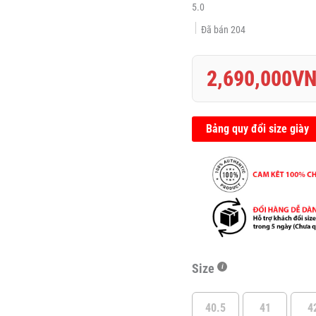
5.0
số
lượng
Đã bán
204
2,690,000
V
Bảng quy đổi size giày
Size
40.5
41
4