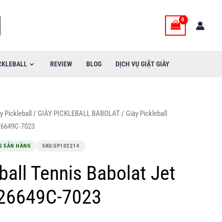
3,000,000VND.
là:
2,690,000VND.
CKLEBALL
REVIEW
BLOG
DỊCH VỤ GIẶT GIÀY
y Pickleball
/
GIÀY PICKLEBALL BABOLAT
/ Giày Pickleball
S26649C-7023
G SẴN HÀNG
SKU:
SP102214
ball Tennis Babolat Jet
S26649C-7023