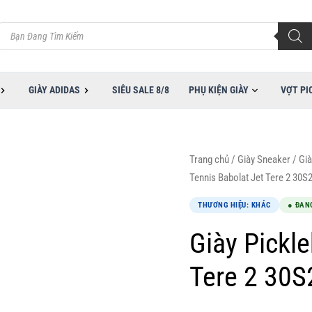
Tìm
kiếm
sản
phẩm
GIÀY ADIDAS
SIÊU SALE 8/8
PHỤ KIỆN GIÀY
VỢT PI
Giá
Giá
Giày
Trang chủ
/
Giày Sneaker
/
Già
gốc
hiện
Pickleball
Tennis Babolat Jet Tere 2 30
là:
tại
Tennis
THƯƠNG HIỆU: KHÁC
● ĐAN
3,000,000VND.
là:
Babolat
2,690,000VND.
Jet
Giày Pickle
Tere
Tere 2 30
2
30S26649C-
7023