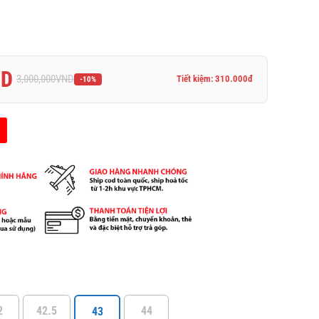
ND
3,000,000
VND
Tiết kiệm: 310.000đ
-10%
2
42.5
44
43