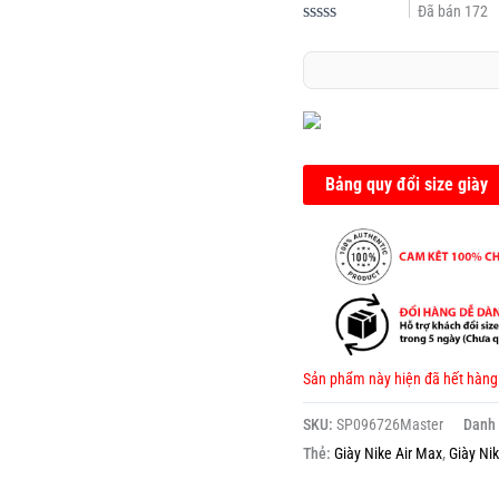
Đã bán
172
Được
xếp
hạng
0.0
5
sao
Bảng quy đổi size giày
Sản phẩm này hiện đã hết hàng
SKU:
SP096726Master
Danh
Thẻ:
Giày Nike Air Max
,
Giày Ni