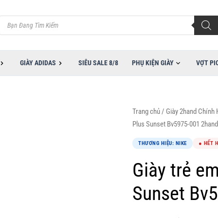
Tìm
kiếm
sản
phẩm
GIÀY ADIDAS
SIÊU SALE 8/8
PHỤ KIỆN GIÀY
VỢT PI
Trang chủ
/
Giày 2hand Chính
Plus Sunset Bv5975-001 2hand
THƯƠNG HIỆU: NIKE
● HẾT 
Giày trẻ e
Sunset Bv