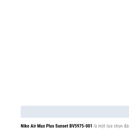
Mô tả
Thông tin bổ sung
Nike Air Max Plus Sunset BV5975-001
là một lựa chọn đán