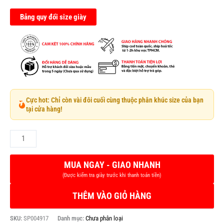
Bảng quy đổi size giày
Cực hot: Chỉ còn vài đôi cuối cùng thuộc phân khúc size của bạn
tại cửa hàng!
THÊM VÀO GIỎ HÀNG
SKU:
SP004917
Danh mục:
Chưa phân loại