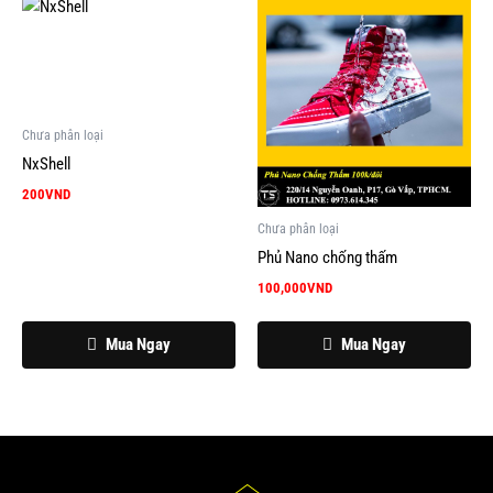
Chưa phân loại
NxShell
200
VND
Chưa phân loại
Phủ Nano chống thấm
100,000
VND
Mua Ngay
Mua Ngay