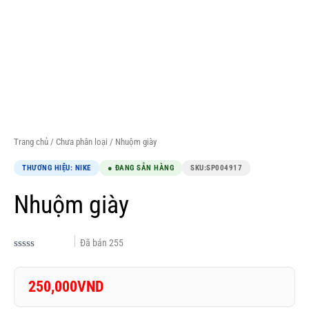
Trang chủ
/
Chưa phân loại
/ Nhuộm giày
THƯƠNG HIỆU: NIKE
● ĐANG SẴN HÀNG
SKU:
SP004917
Nhuộm giày
Đã bán
255
Được
xếp
hạng
250,000
VND
0.0
5
sao