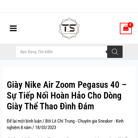
Nhảy
tới
nội
dung
Tìm
kiếm
sản
phẩm
Giày Nike Air Zoom Pegasus 40 –
Sự Tiếp Nối Hoàn Hảo Cho Dòng
Giày Thể Thao Đình Đám
Để lại một bình luận
/ Bởi
Lê Chí Trung - Chuyên gia Sneaker - Kinh
nghiệm 8 năm
/
18/03/2023