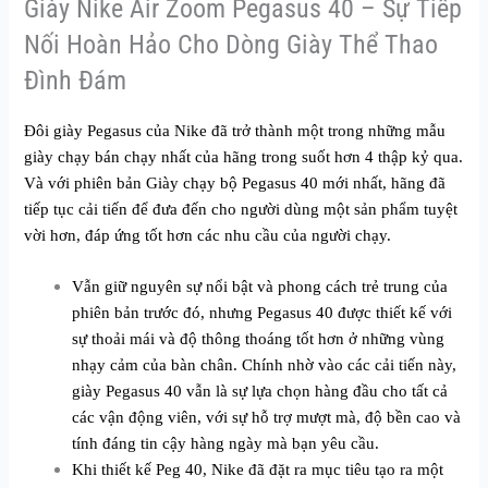
Giày Nike Air Zoom Pegasus 40 – Sự Tiếp
Nối Hoàn Hảo Cho Dòng Giày Thể Thao
Đình Đám
Đôi giày Pegasus của Nike đã trở thành một trong những mẫu
giày chạy bán chạy nhất của hãng trong suốt hơn 4 thập kỷ qua.
Và với phiên bản
Giày chạy bộ Pegasus 40
mới nhất, hãng đã
tiếp tục cải tiến để đưa đến cho người dùng một sản phẩm tuyệt
vời hơn, đáp ứng tốt hơn các nhu cầu của người chạy.
Vẫn giữ nguyên sự nổi bật và phong cách trẻ trung của
phiên bản trước đó, nhưng Pegasus 40 được thiết kế với
sự thoải mái và độ thông thoáng tốt hơn ở những vùng
nhạy cảm của bàn chân. Chính nhờ vào các cải tiến này,
giày Pegasus 40 vẫn là sự lựa chọn hàng đầu cho tất cả
các vận động viên, với sự hỗ trợ mượt mà, độ bền cao và
tính đáng tin cậy hàng ngày mà bạn yêu cầu.
Khi thiết kế Peg 40, Nike đã đặt ra mục tiêu tạo ra một