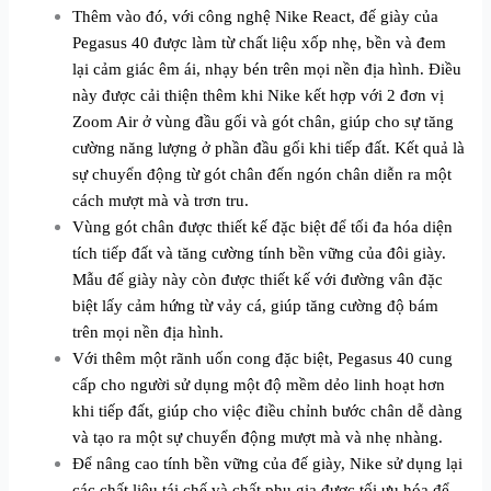
Thêm vào đó, với công nghệ Nike React, đế giày của
Pegasus 40 được làm từ chất liệu xốp nhẹ, bền và đem
lại cảm giác êm ái, nhạy bén trên mọi nền địa hình. Điều
này được cải thiện thêm khi Nike kết hợp với 2 đơn vị
Zoom Air ở vùng đầu gối và gót chân, giúp cho sự tăng
cường năng lượng ở phần đầu gối khi tiếp đất. Kết quả là
sự chuyển động từ gót chân đến ngón chân diễn ra một
cách mượt mà và trơn tru.
Vùng gót chân được thiết kế đặc biệt để tối đa hóa diện
tích tiếp đất và tăng cường tính bền vững của đôi giày.
Mẫu đế giày này còn được thiết kế với đường vân đặc
biệt lấy cảm hứng từ vảy cá, giúp tăng cường độ bám
trên mọi nền địa hình.
Với thêm một rãnh uốn cong đặc biệt, Pegasus 40 cung
cấp cho người sử dụng một độ mềm dẻo linh hoạt hơn
khi tiếp đất, giúp cho việc điều chỉnh bước chân dễ dàng
và tạo ra một sự chuyển động mượt mà và nhẹ nhàng.
Để nâng cao tính bền vững của đế giày, Nike sử dụng lại
các chất liệu tái chế và chất phụ gia được tối ưu hóa để