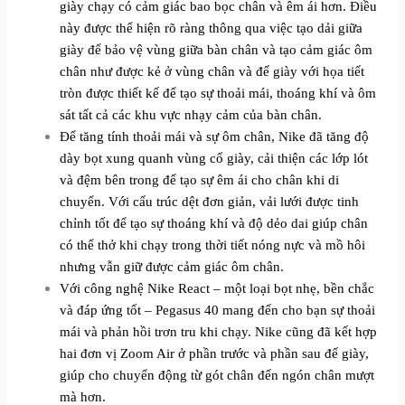
giày chạy có cảm giác bao bọc chân và êm ái hơn. Điều
này được thể hiện rõ ràng thông qua việc tạo dải giữa
giày để bảo vệ vùng giữa bàn chân và tạo cảm giác ôm
chân như được kẻ ở vùng chân và đế giày với họa tiết
tròn được thiết kế để tạo sự thoải mái, thoáng khí và ôm
sát tất cả các khu vực nhạy cảm của bàn chân.
Để tăng tính thoải mái và sự ôm chân, Nike đã tăng độ
dày bọt xung quanh vùng cổ giày, cải thiện các lớp lót
và đệm bên trong để tạo sự êm ái cho chân khi di
chuyển. Với cấu trúc dệt đơn giản, vải lưới được tinh
chỉnh tốt để tạo sự thoáng khí và độ dẻo dai giúp chân
có thể thở khi chạy trong thời tiết nóng nực và mồ hôi
nhưng vẫn giữ được cảm giác ôm chân.
Với công nghệ Nike React – một loại bọt nhẹ, bền chắc
và đáp ứng tốt – Pegasus 40 mang đến cho bạn sự thoải
mái và phản hồi trơn tru khi chạy. Nike cũng đã kết hợp
hai đơn vị Zoom Air ở phần trước và phần sau đế giày,
giúp cho chuyển động từ gót chân đến ngón chân mượt
mà hơn.