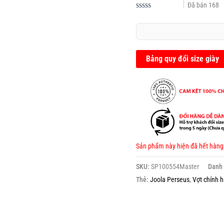
Đã bán
168
Được
xếp
hạng
0.0
5
sao
Bảng quy đổi size giày
Sản phẩm này hiện đã hết hàng
SKU:
SP100554Master
Danh
Thẻ:
Joola Perseus
,
Vợt chính 