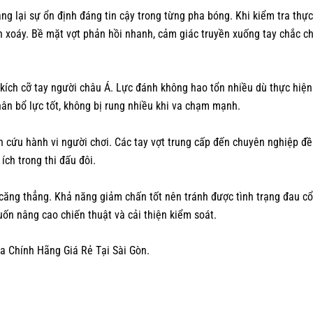
g lại sự ổn định đáng tin cậy trong từng pha bóng. Khi kiểm tra thực
 xoáy. Bề mặt vợt phản hồi nhanh, cảm giác truyền xuống tay chắc chắ
kích cỡ tay người châu Á. Lực đánh không hao tổn nhiều dù thực hiện 
ân bổ lực tốt, không bị rung nhiều khi va chạm mạnh.
 cứu hành vi người chơi. Các tay vợt trung cấp đến chuyên nghiệp đều
ích trong thi đấu đôi.
căng thẳng. Khả năng giảm chấn tốt nên tránh được tình trạng đau cổ 
ốn nâng cao chiến thuật và cải thiện kiểm soát.
a Chính Hãng Giá Rẻ Tại Sài Gòn.