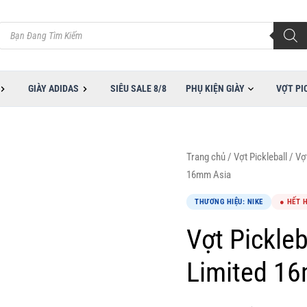
Tìm
kiếm
sản
phẩm
GIÀY ADIDAS
SIÊU SALE 8/8
PHỤ KIỆN GIÀY
VỢT PI
Trang chủ
/
Vợt Pickleball
/
Vợt
16mm Asia
THƯƠNG HIỆU: NIKE
● HẾT 
Vợt Pickleb
Limited 1