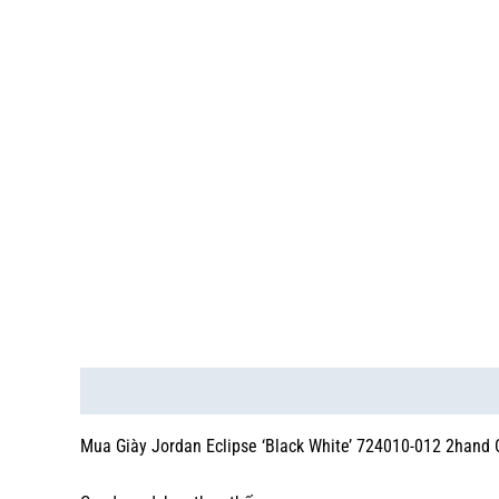
Mô tả
Thông tin bổ sung
Mua Giày Jordan Eclipse ‘Black White’ 724010-012 2hand 