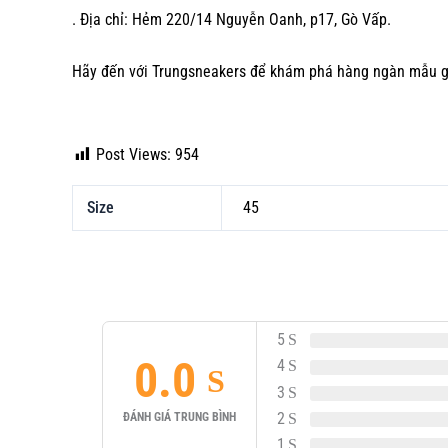
. Địa chỉ: Hẻm 220/14 Nguyễn Oanh, p17, Gò Vấp.
Hãy đến với Trungsneakers để khám phá hàng ngàn mẫu
g
Post Views:
954
Size
45
5
0.0
4
3
2
ĐÁNH GIÁ TRUNG BÌNH
1