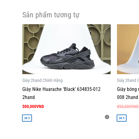
Sản phẩm tương tự
Sản
Sản
phẩm
phẩm
này
này
có
có
nhiều
nhiều
biến
biến
thể.
thể.
Giày 2hand Chính Hãng
Giày 2hand 
Các
Các
Giày Nike Huarache ‘Black’ 634835-012
Giày bóng 
tùy
tùy
2hand
008 2hand
chọn
chọn
500,000
VND
850,000
VND
có
có
thể
thể
38.5
38.5
được
được
chọn
chọn