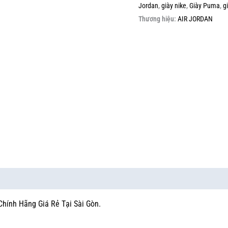
Jordan
,
giày nike
,
Giày Puma
,
g
Thương hiệu:
AIR JORDAN
Chính Hãng Giá Rẻ Tại Sài Gòn.