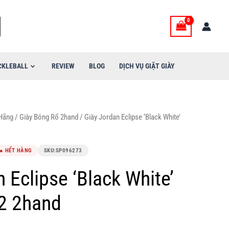
CKLEBALL
REVIEW
BLOG
DỊCH VỤ GIẶT GIÀY
 Hãng
/
Giày Bóng Rổ 2hand
/ Giày Jordan Eclipse ‘Black White’
● HẾT HÀNG
SKU:
SP096273
 Eclipse ‘Black White’
2 2hand