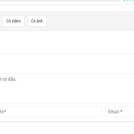
Có video
Có ảnh