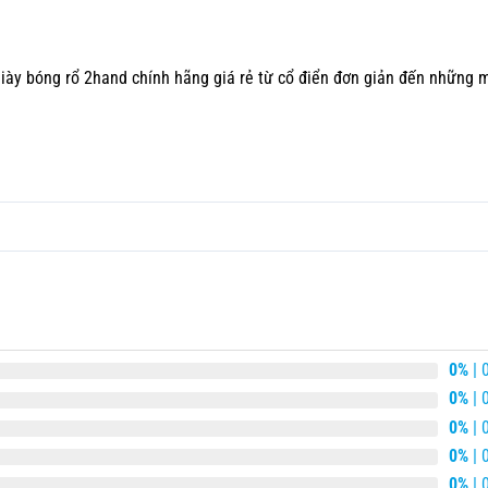
iày bóng rổ 2hand chính hãng
giá rẻ từ cổ điển đơn giản đến những m
0%
| 
0%
| 
0%
| 
0%
| 
0%
| 