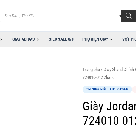
Tìm
kiếm
sản
phẩm
GIÀY ADIDAS
SIÊU SALE 8/8
PHỤ KIỆN GIÀY
VỢT PI
Trang chủ
/
Giày 2hand Chính
724010-012 2hand
THƯƠNG HIỆU: AIR JORDAN
Giày Jordan
724010-01