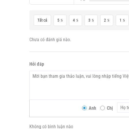
Tất cả
5
4
3
2
1
Chưa có đánh giá nào.
Hỏi đáp
Anh
Chị
Không có bình luận nào