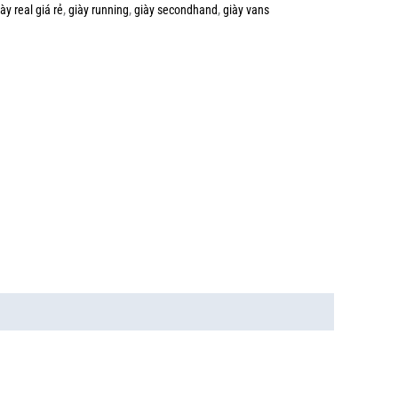
iày real giá rẻ
,
giày running
,
giày secondhand
,
giày vans