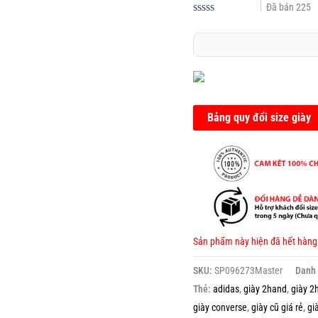
Đã bán
225
Được
xếp
hạng
0.0
5
sao
Bảng quy đổi size giày
Sản phẩm này hiện đã hết hàng
SKU:
SP096273Master
Danh
Thẻ:
adidas
,
giày 2hand
,
giày 2
giày converse
,
giày cũ giá rẻ
,
gi