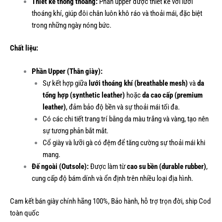
Thiết kế thông thoáng:
Phần upper được thiết kế với lưới
thoáng khí, giúp đôi chân luôn khô ráo và thoải mái, đặc biệt
trong những ngày nóng bức.
Chất liệu:
Phần Upper (Thân giày):
Sự kết hợp giữa
lưới thoáng khí (breathable mesh)
và
da
tổng hợp (synthetic leather)
hoặc
da cao cấp (premium
leather)
, đảm bảo độ bền và sự thoải mái tối đa.
Có các chi tiết trang trí bằng da màu trắng và vàng, tạo nên
sự tương phản bắt mắt.
Cổ giày và lưỡi gà có đệm để tăng cường sự thoải mái khi
mang.
Đế ngoài (Outsole):
Được làm từ
cao su bền (durable rubber)
,
cung cấp độ bám dính và ổn định trên nhiều loại địa hình.
Cam kết bán giày chính hãng 100%, Bảo hành, hỗ trợ trọn đời, ship Cod
toàn quốc