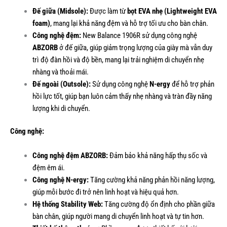
Đế giữa (Midsole):
Được làm từ
bọt EVA nhẹ (Lightweight EVA
foam)
, mang lại khả năng đệm và hỗ trợ tối ưu cho bàn chân.
Công nghệ đệm:
New Balance 1906R sử dụng công nghệ
ABZORB
ở đế giữa, giúp giảm trọng lượng của giày mà vẫn duy
trì độ đàn hồi và độ bền, mang lại trải nghiệm di chuyển nhẹ
nhàng và thoải mái.
Đế ngoài (Outsole):
Sử dụng công nghệ
N-ergy
để hỗ trợ phản
hồi lực tốt, giúp bạn luôn cảm thấy nhẹ nhàng và tràn đầy năng
lượng khi di chuyển.
Công nghệ:
Công nghệ đệm ABZORB:
Đảm bảo khả năng hấp thụ sốc và
đệm êm ái.
Công nghệ N-ergy:
Tăng cường khả năng phản hồi năng lượng,
giúp mỗi bước đi trở nên linh hoạt và hiệu quả hơn.
Hệ thống Stability Web:
Tăng cường độ ổn định cho phần giữa
bàn chân, giúp người mang di chuyển linh hoạt và tự tin hơn.