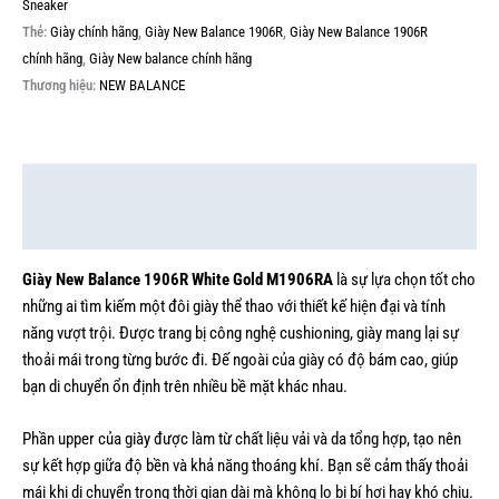
Sneaker
Thẻ:
Giày chính hãng
,
Giày New Balance 1906R
,
Giày New Balance 1906R
chính hãng
,
Giày New balance chính hãng
Thương hiệu:
NEW BALANCE
Mô tả
Thông tin bổ sung
Giày New Balance 1906R White Gold M1906RA
là sự lựa chọn tốt cho
những ai tìm kiếm một đôi giày thể thao với thiết kế hiện đại và tính
năng vượt trội. Được trang bị công nghệ cushioning, giày mang lại sự
thoải mái trong từng bước đi. Đế ngoài của giày có độ bám cao, giúp
bạn di chuyển ổn định trên nhiều bề mặt khác nhau.
Phần upper của giày được làm từ chất liệu vải và da tổng hợp, tạo nên
sự kết hợp giữa độ bền và khả năng thoáng khí. Bạn sẽ cảm thấy thoải
mái khi di chuyển trong thời gian dài mà không lo bị bí hơi hay khó chịu.