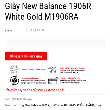
Giày New Balance 1906R
White Gold M1906RA
Đã bán
159
Được
xếp
hạng
0.0
5
sao
Bảng quy đổi size giày
Sản phẩm này hiện đã hết hàng và không có sẵn.
SKU:
SP099015Master
Danh mục:
Giày New Balance 1906R
,
GIÀY NEW BALANCE CHÍNH HÃNG
,
Giày